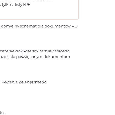
lko z listy FPF.
ć domyślny schemat dla dokumentów RO
utworzenie dokumentu zamawiającego
 w rozdziale poświęconym dokumentom
do Wydania Zewnętrznego
tu,