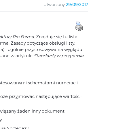
Utworzony
29/09/2017
ktury Pro Forma.
Znajduje się tu lista
a. Zasady dotyczące obsługi listy,
ia) i ogólnie przystosowywania wyglądu
isane w artykule
Standardy w programie
.
 stosowanymi schematami numeracji.
może przyjmować następujące wartości:
t związany żaden inny dokument,
y,
urą Sprzedaży,