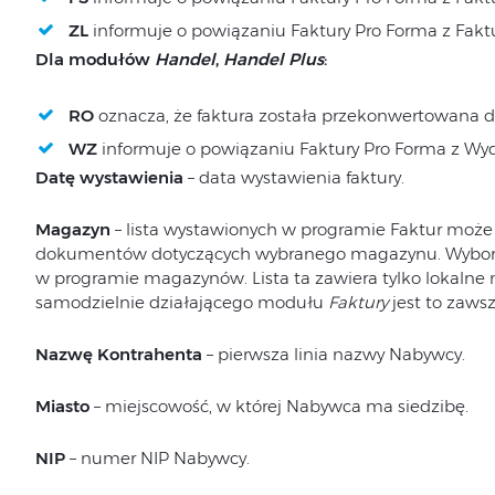
ZL
informuje o powiązaniu Faktury Pro Forma z Fakt
Dla modułów
Handel
,
Handel Plus
:
RO
oznacza, że faktura została przekonwertowana d
WZ
informuje o powiązaniu Faktury Pro Forma z W
Datę wystawienia
– data wystawienia faktury.
Magazyn
– lista wystawionych w programie Faktur może
dokumentów dotyczących wybranego magazynu. Wyboru 
w programie magazynów. Lista ta zawiera tylko lokaln
samodzielnie działającego modułu
Faktury
jest to zaws
Nazwę Kontrahenta
– pierwsza linia nazwy Nabywcy.
Miasto
– miejscowość, w której Nabywca ma siedzibę.
NIP
– numer NIP Nabywcy.