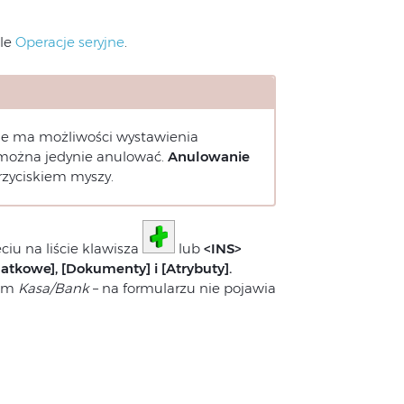
ule
Operacje seryjne
.
e ma możliwości wystawienia
można jedynie anulować.
Anulowanie
zyciskiem myszy.
ciu na liście klawisza
lub
<INS>
datkowe], [Dokumenty] i [Atrybuty].
łem
Kasa/Bank
– na formularzu nie pojawia