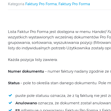
Kategoria
Faktury Pro Forma
,
Faktury Pro Forma
Lista Faktur Pro Forma jest dostępna w menu
Handel/ Fa
wszystkich wystawionych wcześniej dokumentów Pro Form
grupowania, sortowania, wyszukiwania pozycji (filtrowan
listy do indywidualnych potrzeb Użytkownika zostały op
Każda pozycja listy zawiera:
Numer dokumentu
– numer faktury nadany zgodnie ze
Status
– pole to określa stan danego dokumentu. Pole 
puste pole statusu oznacza, że z tą fakturą nie jes
Anulowano
oznacza, że dokument został anulowan
FS
informuje o powiązaniu Faktury Pro Forma z Fakt