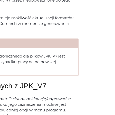
JPK_V7 przez nieupoważnione do tego
nieje możliwość aktualizacji formatów
ów Comarch w momencie generowania
ronicznego dla plików JPK_V7 jest
rzypadku pracy na najnowszej
anych z JPK_V7
datnik składa deklaracje/odprowadza
adku jego zaznaczenia możliwe jest
powiedniej opcji w menu programu.