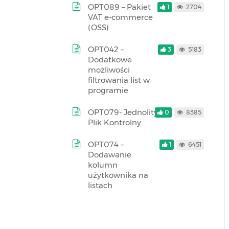
OPT089 – Pakiet
1
2704
VAT e-commerce
(OSS)
OPT042 –
3
5183
Dodatkowe
możliwości
filtrowania list w
programie
OPT079- Jednolity
0
8385
Plik Kontrolny
OPT074 –
1
6451
Dodawanie
kolumn
użytkownika na
listach