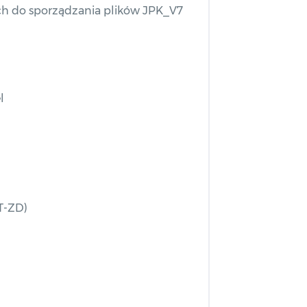
h do sporządzania plików JPK_V7
l
T-ZD)