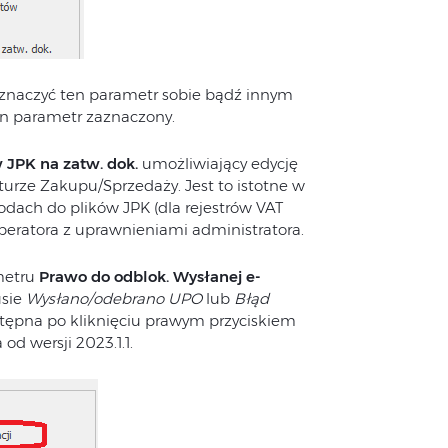
aznaczyć ten parametr sobie bądź innym
n parametr zaznaczony.
JPK na zatw. dok.
umożliwiający edycję
urze Zakupu/Sprzedaży. Jest to istotne w
dach do plików JPK (dla rejestrów VAT
operatora z uprawnieniami administratora.
metru
Prawo do odblok. Wysłanej e-
usie
Wysłano/odebrano UPO
lub
Błąd
tępna po kliknięciu prawym przyciskiem
d wersji 2023.1.1.