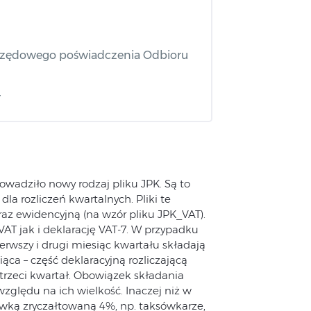
Urzędowego poświadczenia Odbioru
T
wadziło nowy rodzaj pliku JPK. Są to
dla rozliczeń kwartalnych. Pliki te
oraz ewidencyjną (na wzór pliku JPK_VAT).
AT jak i deklarację VAT-7. W przypadku
erwszy i drugi miesiąc kwartału składają
ąca – część deklaracyjną rozliczającą
trzeci kwartał. Obowiązek składania
zględu na ich wielkość. Inaczej niż w
tawką zryczałtowaną 4%, np. taksówkarze,