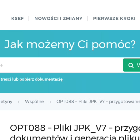
KSEF
NOWOŚCI I ZMIANY
PIERWSZE KROKI
Jak możemy Ci pomóc?
 treści lub pobierz dokumentację
letyny
Wspólne
OPT088 – Pliki JPK_V7 – przygotowani
OPT088 – Pliki JPK_V7 – przy
dokumentów i generacja pliku