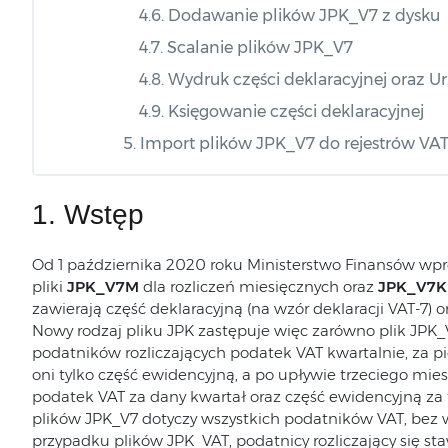
4.6. Dodawanie plików JPK_V7 z dysku
4.7. Scalanie plików JPK_V7
4.8. Wydruk części deklaracyjnej oraz 
4.9. Księgowanie części deklaracyjnej
5. Import plików JPK_V7 do rejestrów VA
1. Wstęp
Od 1 października 2020 roku Ministerstwo Finansów wpro
pliki
JPK_V7M
dla rozliczeń miesięcznych oraz
JPK_V7K
zawierają część deklaracyjną (na wzór deklaracji VAT-7) 
Nowy rodzaj pliku JPK zastępuje więc zarówno plik JPK_V
podatników rozliczających podatek VAT kwartalnie, za pi
oni tylko część ewidencyjną, a po upływie trzeciego miesi
podatek VAT za dany kwartał oraz część ewidencyjną za 
plików JPK_V7 dotyczy wszystkich podatników VAT, bez w
przypadku plików JPK_VAT, podatnicy rozliczający się s