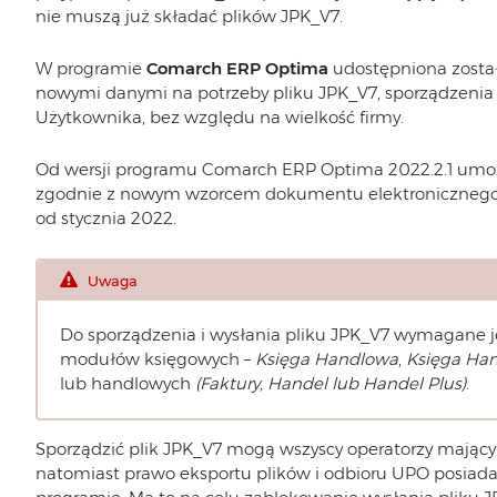
nie muszą już składać plików JPK_V7.
W programie
Comarch ERP Optima
udostępniona zosta
nowymi danymi na potrzeby pliku JPK_V7, sporządzenia t
Użytkownika, bez względu na wielkość firmy.
Od wersji programu Comarch ERP Optima 2022.2.1 umożl
zgodnie z nowym wzorcem dokumentu elektronicznego o
od stycznia 2022.
Uwaga
Do sporządzenia i wysłania pliku JPK_V7 wymagane j
modułów księgowych –
Księga Handlowa
,
Księga Han
lub handlowych
(Faktury, Handel lub Handel Plus)
.
Sporządzić plik JPK_V7 mogą wszyscy operatorzy mając
natomiast prawo eksportu plików i odbioru UPO posiada