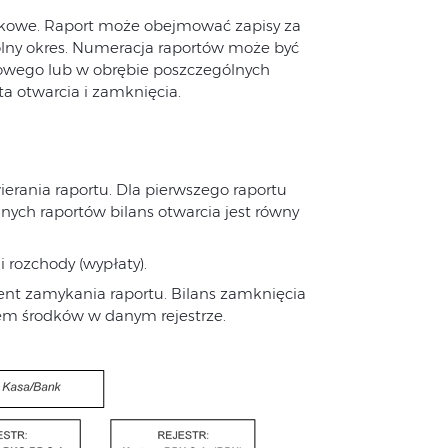
ankowe. Raport może obejmować zapisy za
owolny okres. Numeracja raportów może być
owego lub w obrębie poszczególnych
a otwarcia i zamknięcia.
ierania raportu. Dla pierwszego raportu
ejnych raportów bilans otwarcia jest równy
i rozchody (wypłaty).
nt zamykania raportu. Bilans zamknięcia
nem środków w danym rejestrze.