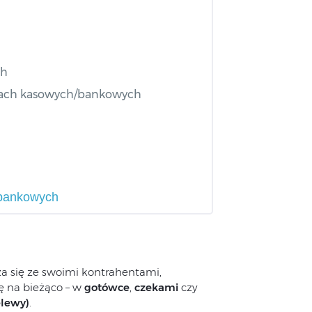
ch
sach kasowych/bankowych
 bankowych
za się ze swoimi kontrahentami,
ę na bieżąco – w
gotówce
,
czekami
czy
lewy)
.