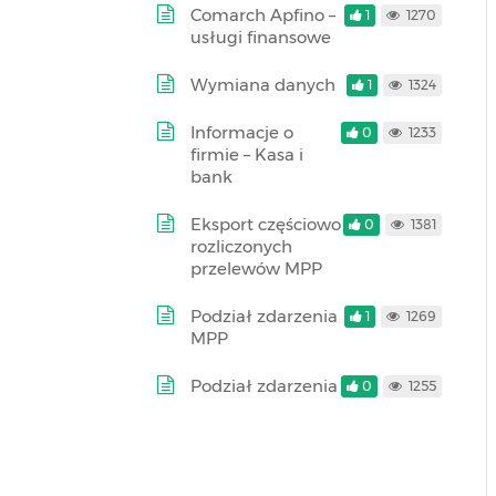
Comarch Apfino –
1
1270
usługi finansowe
Wymiana danych
1
1324
Informacje o
0
1233
firmie – Kasa i
bank
Eksport częściowo
0
1381
rozliczonych
przelewów MPP
Podział zdarzenia
1
1269
MPP
Podział zdarzenia
0
1255