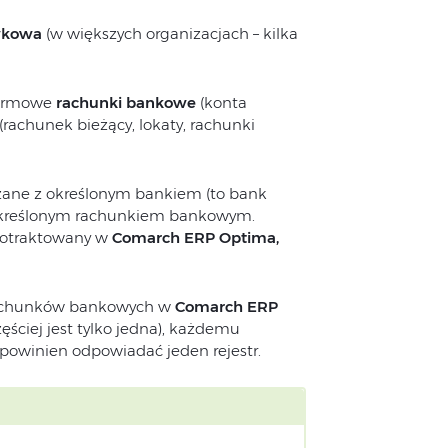
wkowa
(w większych organizacjach – kilka
firmowe
rachunki bankowe
(konta
rachunek bieżący, lokaty, rachunki
zane z określonym bankiem (to bank
z określonym rachunkiem bankowym.
 potraktowany w
Comarch ERP Optima,
rachunków bankowych w
Comarch ERP
zęściej jest tylko jedna), każdemu
 powinien odpowiadać jeden rejestr.