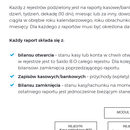
Każdy z rejestrów podzielony jest na raporty kasowe/b
dzień, tydzień, dekadę (10 dni), miesiąc lub za inny, d
ciągła w obrębie roku kalendarzowego, roku obrachunk
miesięcy. Dla każdego z raportów musi być określona dat
Każdy raport składa się z:
bilansu otwarcia
– stanu kasy lub konta w chwili otw
w rejestrze jest to Saldo B.O całego rejestru. Dla kol
bilansowi zamknięcia poprzedzającego raportu.
Zapisów kasowych
/
bankowych
– przychody (wpłaty) 
Bilansu zamknięcia
– stanu kasy/rachunku na mome
ostatniego raportu jest jednocześnie bieżącym sta