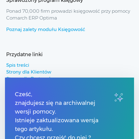
Sprawdzony program księgowy
Ponad 70,000 firm prowadzi księgowość przy pomocy
Comarch ERP Optima
Poznaj zalety modułu Księgowość
Przydatne linki
Spis treści
Strony dla Klientów
Strony dla Partnerów
Pomoc Comarch ERP
Pomoc Comarch Betterfly
Cześć,
Pomoc Comarch e-Sklep
znajdujesz się na archiwalnej
Pomoc Comarch HRM
wersji pomocy.
Istnieje zaktualizowana wersja
Kontakt
tego artykułu.
Numery telefonów
Czy chcesz przejść do niej ?