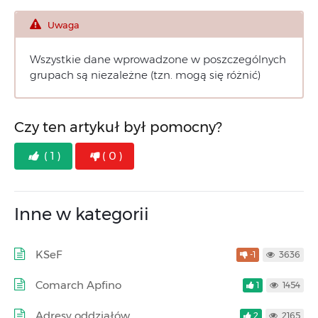
Uwaga
Wszystkie dane wprowadzone w poszczególnych
grupach są niezależne (tzn. mogą się różnić)
Czy ten artykuł był pomocny?
( 1 )
( 0 )
Inne w kategorii
KSeF
-1
3636
Comarch Apfino
1
1454
Adresy oddziałów
2
2165