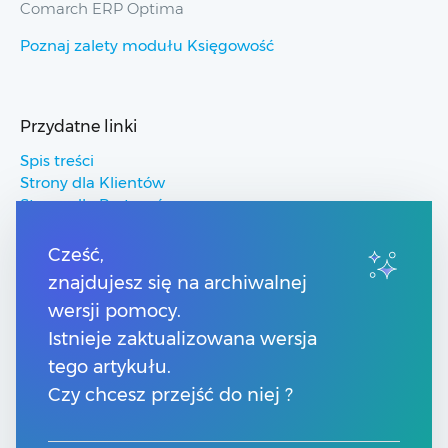
Comarch ERP Optima
Poznaj zalety modułu Księgowość
Przydatne linki
Spis treści
Strony dla Klientów
Strony dla Partnerów
Pomoc Comarch ERP
Pomoc Comarch Betterfly
Cześć,
Pomoc Comarch e-Sklep
znajdujesz się na archiwalnej
Pomoc Comarch HRM
wersji pomocy.
Istnieje zaktualizowana wersja
Kontakt
tego artykułu.
Numery telefonów
Czy chcesz przejść do niej ?
Znajdź Partnera Comarch
Formularz kontaktowy