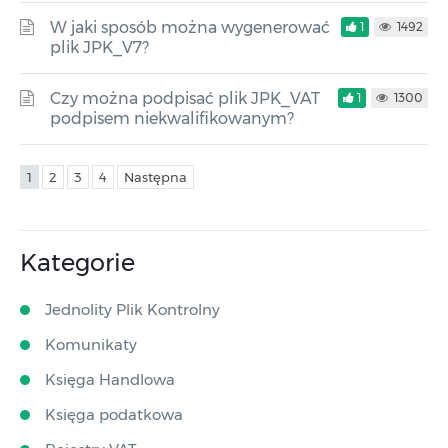
W jaki sposób można wygenerować
1
1492
plik JPK_V7?
Czy można podpisać plik JPK_VAT
1
1300
podpisem niekwalifikowanym?
1
2
3
4
Następna
Kategorie
Jednolity Plik Kontrolny
Komunikaty
Księga Handlowa
Księga podatkowa