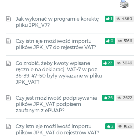
Jak wykonać w programie korektę
1
4860
pliku JPK_V7?
Czy istnieje możliwość importu
0
3166
plików JPK_V7 do rejestrów VAT?
Co zrobić, żeby kwoty wpisane
22
3046
ręcznie na deklaracji VAT-7 w poz.
36-39, 47-50 były wykazane w pliku
JPK_VAT?
Czy jest możliwość podpisywania
26
2622
plików JPK_VAT podpisem
zaufanym z ePUAP?
Czy istnieje możliwość importu
2
1826
plików JPK_VAT do rejestrów VAT?