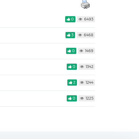
0
6493
3
6468
0
1469
0
1342
2
1244
0
1225