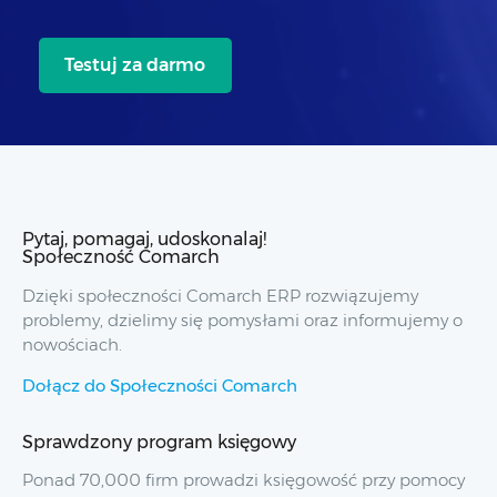
Testuj za darmo
Pytaj, pomagaj, udoskonalaj!
Społeczność Comarch
Dzięki społeczności Comarch ERP rozwiązujemy
problemy, dzielimy się pomysłami oraz informujemy o
nowościach.
Dołącz do Społeczności Comarch
Sprawdzony program księgowy
Ponad 70,000 firm prowadzi księgowość przy pomocy