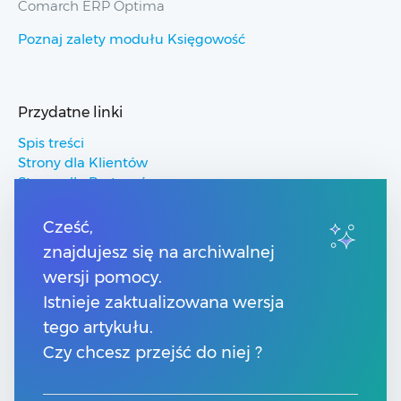
Comarch ERP Optima
Poznaj zalety modułu Księgowość
Przydatne linki
Spis treści
Strony dla Klientów
Strony dla Partnerów
Pomoc Comarch ERP
Pomoc Comarch Betterfly
Cześć,
Pomoc Comarch e-Sklep
znajdujesz się na archiwalnej
Pomoc Comarch HRM
wersji pomocy.
Istnieje zaktualizowana wersja
Kontakt
tego artykułu.
Numery telefonów
Czy chcesz przejść do niej ?
Znajdź Partnera Comarch
Formularz kontaktowy