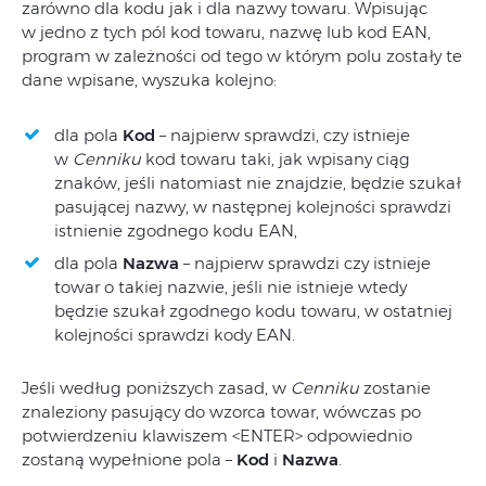
zarówno dla kodu jak i dla nazwy towaru. Wpisując
w jedno z tych pól kod towaru, nazwę lub kod EAN,
program w zależności od tego w którym polu zostały te
dane wpisane, wyszuka kolejno:
dla pola
Kod
– najpierw sprawdzi, czy istnieje
w
Cenniku
kod towaru taki, jak wpisany ciąg
znaków, jeśli natomiast nie znajdzie, będzie szukał
pasującej nazwy, w następnej kolejności sprawdzi
istnienie zgodnego kodu EAN,
dla pola
Nazwa
– najpierw sprawdzi czy istnieje
towar o takiej nazwie, jeśli nie istnieje wtedy
będzie szukał zgodnego kodu towaru, w ostatniej
kolejności sprawdzi kody EAN.
Jeśli według poniższych zasad, w
Cenniku
zostanie
znaleziony pasujący do wzorca towar, wówczas po
potwierdzeniu klawiszem <ENTER> odpowiednio
zostaną wypełnione pola –
Kod
i
Nazwa
.