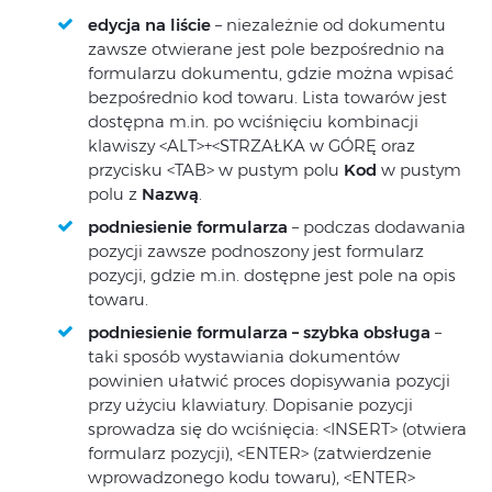
edycja na liście
– niezależnie od dokumentu
zawsze otwierane jest pole bezpośrednio na
formularzu dokumentu, gdzie można wpisać
bezpośrednio kod towaru. Lista towarów jest
dostępna m.in. po wciśnięciu kombinacji
klawiszy <ALT>+<STRZAŁKA w GÓRĘ oraz
przycisku <TAB> w pustym polu
Kod
w pustym
polu z
Nazwą
.
podniesienie formularza
– podczas dodawania
pozycji zawsze podnoszony jest formularz
pozycji, gdzie m.in. dostępne jest pole na opis
towaru.
podniesienie formularza – szybka obsługa
–
taki sposób wystawiania dokumentów
powinien ułatwić proces dopisywania pozycji
przy użyciu klawiatury. Dopisanie pozycji
sprowadza się do wciśnięcia: <INSERT> (otwiera
formularz pozycji), <ENTER> (zatwierdzenie
wprowadzonego kodu towaru), <ENTER>