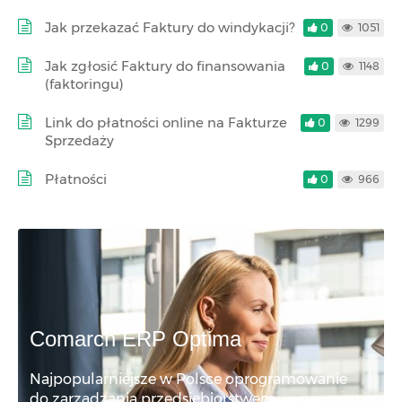
Jak przekazać Faktury do windykacji?
0
1051
Jak zgłosić Faktury do finansowania
0
1148
(faktoringu)
Link do płatności online na Fakturze
0
1299
Sprzedaży
Płatności
0
966
Comarch ERP Optima
Najpopularniejsze w Polsce oprogramowanie
do zarządzania przedsiębiorstwem