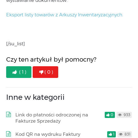
wystawianie dokumentów.
Eksport listy towarów z Arkuszy Inwentaryzacyjnych.
[/su_list]
Czy ten artykuł był pomocny?
( 1 )
( 0 )
Inne w kategorii
Link do płatności odroczonej na
0
933
Fakturze Sprzedaży
Kod QR na wydruku Faktury
1
831