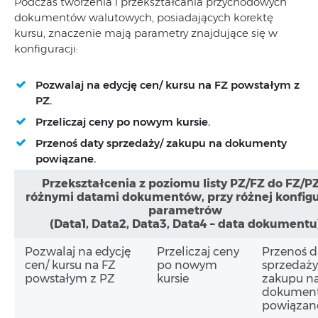
Podczas tworzenia i przekształcania przychodowych
dokumentów walutowych, posiadających korektę
kursu, znaczenie mają parametry znajdujące się w
konfiguracji:
Pozwalaj na edycję cen/ kursu na FZ powstałym z
PZ.
Przeliczaj ceny po nowym kursie.
Przenoś daty sprzedaży/ zakupu na dokumenty
powiązane.
Przekształcenia z poziomu listy PZ/FZ do FZ/PZ
różnymi datami dokumentów, przy różnej konfigu
parametrów
(Data1, Data2, Data3, Data4 – data dokumentu
Pozwalaj na edycję
Przeliczaj ceny
Przenoś d
cen/ kursu na FZ
po nowym
sprzedaży
powstałym z PZ
kursie
zakupu n
dokumen
powiązan