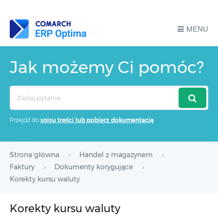
MENU
Jak możemy Ci pomóc?
Search
For
Przejdź do
spisu treści lub pobierz dokumentację
Strona główna
Handel z magazynem
Faktury
Dokumenty korygujące
Korekty kursu waluty
Korekty kursu waluty