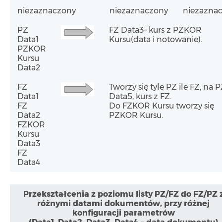
niezaznaczony
niezaznaczony
niezazna
PZ
FZ Data3– kurs z PZKOR
Data1
Kursu(data i notowanie).
PZKOR
Kursu
Data2
FZ
Tworzy się tyle PZ ile FZ, na 
Data1
Data5, kurs z FZ.
FZ
Do FZKOR Kursu tworzy się
Data2
PZKOR Kursu.
FZKOR
Kursu
Data3
FZ
Data4
Przekształcenia z poziomu listy PZ/FZ do FZ/PZ 
różnymi datami dokumentów, przy różnej
konfiguracji parametrów