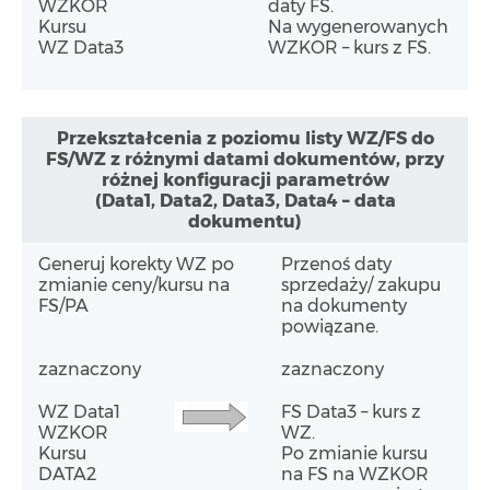
WZKOR
daty FS.
Kursu
Na wygenerowanych
WZ Data3
WZKOR – kurs z FS.
Przekształcenia z poziomu listy WZ/FS do
FS/WZ z różnymi datami dokumentów, przy
różnej konfiguracji parametrów
(Data1, Data2, Data3, Data4 – data
dokumentu)
Generuj korekty WZ po
Przenoś daty
zmianie ceny/kursu na
sprzedaży/ zakupu
FS/PA
na dokumenty
powiązane.
zaznaczony
zaznaczony
WZ Data1
FS Data3 – kurs z
WZKOR
WZ.
Kursu
Po zmianie kursu
DATA2
na FS na WZKOR