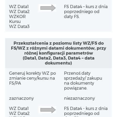
WZ Data1
FS Data4 – kurs z dnia
WZ Data2
poprzedniego od
WZKOR
daty FS.
Kursu
WZ Data3
Przekształcenia z poziomu listy WZ/FS do
FS/WZ z różnymi datami dokumentów, przy
różnej konfiguracji parametrów
(Data1, Data2, Data3, Data4 – data
dokumentu)
Generuj korekty WZ po
Przenoś daty
zmianie ceny/kursu na
sprzedaży/ zakupu
FS/PA
na dokumenty
powiązane.
zaznaczony
niezaznaczony
WZ Data1
FS Data4 - kurs z dnia
WZ Data2
poprzedniego od