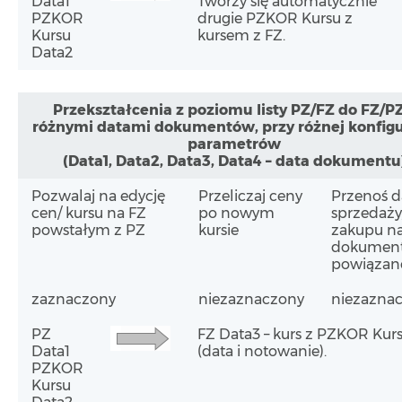
Data1
Tworzy się automatycznie
PZKOR
drugie PZKOR Kursu z
Kursu
kursem z FZ.
Data2
Przekształcenia z poziomu listy PZ/FZ do FZ/PZ
różnymi datami dokumentów, przy różnej konfigu
parametrów
(Data1, Data2, Data3, Data4 – data dokumentu
Pozwalaj na edycję
Przeliczaj ceny
Przenoś d
cen/ kursu na FZ
po nowym
sprzedaży
powstałym z PZ
kursie
zakupu n
dokumen
powiązan
zaznaczony
niezaznaczony
niezazna
PZ
FZ Data3 – kurs z PZKOR Kur
Data1
(data i notowanie).
PZKOR
Kursu