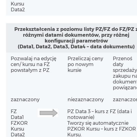
Kursu
Data2
Przekształcenia z poziomu listy PZ/FZ do FZ/PZ 
różnymi datami dokumentów, przy różnej
konfiguracji parametrów
(Data1, Data2, Data3, Data4 – data dokumentu)
Pozwalaj na edycję
Przeliczaj ceny
Przenoś
cen/ kursu na FZ
po nowym
daty
powstałym z PZ
kursie
sprzedaży
zakupu n
dokumen
powiązan
zaznaczony
niezaznaczony
zaznaczo
FZ
PZ Data 3 – kurs z FZ (data i
Data1
notowanie)
FZKOR
Tworzy się automatycznie
Kursu
PZKOR Kursu – kurs z FZKOR
Data2
Kursu.