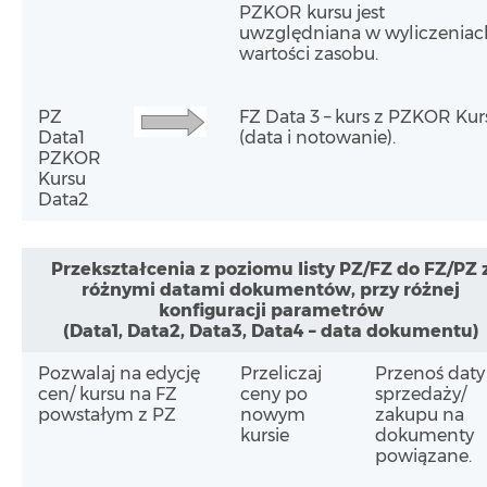
PZKOR kursu jest
uwzględniana w wyliczeniac
wartości zasobu.
PZ
FZ Data 3 – kurs z PZKOR Kur
Data1
(data i notowanie).
PZKOR
Kursu
Data2
Przekształcenia z poziomu listy PZ/FZ do FZ/PZ 
różnymi datami dokumentów, przy różnej
konfiguracji parametrów
(Data1, Data2, Data3, Data4 – data dokumentu)
Pozwalaj na edycję
Przeliczaj
Przenoś daty
cen/ kursu na FZ
ceny po
sprzedaży/
powstałym z PZ
nowym
zakupu na
kursie
dokumenty
powiązane.