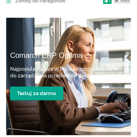
Zwroty do Paragonów
1
3499
Comarch ERP Optima
Najpopularniejsze w Polsce oprogramowanie
do zarządzania przedsiębiorstwem
Testuj za darmo