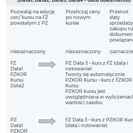
(Data1, Data2, Data3, Data4 – data dokumentu)
Pozwalaj na edycję
Przeliczaj ceny
Przenoś
cen/ kursu na FZ
po nowym
daty
powstałym z PZ
kursie
sprzedaży
zakupu n
dokumen
powiązan
niezaznaczony
niezaznaczony
zaznaczo
FZ
PZ Data 3 – kurs z FZ (data i
Data1
notowanie)
FZKOR
Tworzy się automatycznie
Kursu
PZKOR Kursu – kurs z FZKOR
Data2
Kursu.
PZKOR kursu jest
uwzględniana w wyliczeniac
wartości zasobu
PZ
FZ Data 3 – kurs z PZKOR Kur
Data1
(data i notowanie).
PZKOR