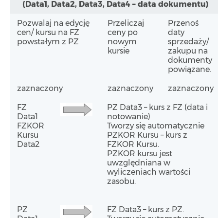
(Data1, Data2, Data3, Data4 – data dokumentu)
Pozwalaj na edycję
Przeliczaj
Przenoś
cen/ kursu na FZ
ceny po
daty
powstałym z PZ
nowym
sprzedaży/
kursie
zakupu na
dokumenty
powiązane.
zaznaczony
zaznaczony
zaznaczony
FZ
PZ Data3 – kurs z FZ (data i
Data1
notowanie)
FZKOR
Tworzy się automatycznie
Kursu
PZKOR Kursu – kurs z
Data2
FZKOR Kursu.
PZKOR kursu jest
uwzględniana w
wyliczeniach wartości
zasobu.
PZ
FZ Data3 – kurs z PZ.