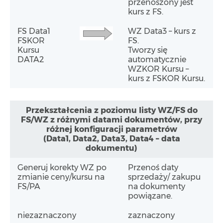
przenoszony jest
kurs z FS.
FS Data1
WZ Data3 – kurs z
FSKOR
FS.
Kursu
Tworzy się
DATA2
automatycznie
WZKOR Kursu –
kurs z FSKOR Kursu.
Przekształcenia z poziomu listy WZ/FS do
FS/WZ z różnymi datami dokumentów, przy
różnej konfiguracji parametrów
(Data1, Data2, Data3, Data4 – data
dokumentu)
Generuj korekty WZ po
Przenoś daty
zmianie ceny/kursu na
sprzedaży/ zakupu
FS/PA
na dokumenty
powiązane.
niezaznaczony
zaznaczony