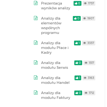
Prezentacja
0
1757
wyników analizy
Analizy dla
0
1907
elementów
wspólnych
programu
Analizy dla
1
3337
modułu Płace i
Kadry
Analizy dla
0
1517
modułu Serwis
Analizy dla
1
3163
modułu Handel
Analizy dla
0
1712
modułu Faktury