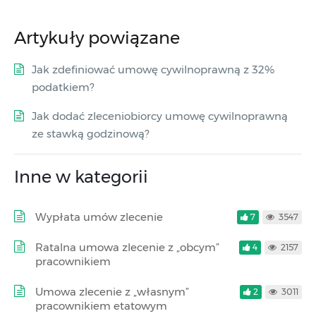
Artykuły powiązane
Jak zdefiniować umowę cywilnoprawną z 32%
podatkiem?
Jak dodać zleceniobiorcy umowę cywilnoprawną
ze stawką godzinową?
Inne w kategorii
Wypłata umów zlecenie
7
3547
Ratalna umowa zlecenie z „obcym”
4
2157
pracownikiem
Umowa zlecenie z „własnym”
2
3011
pracownikiem etatowym