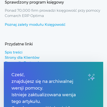
Sprawdzony program księgowy
Ponad 70,000 firm prowadzi księgowość przy pomocy
Comarch ERP Optima
Poznaj zalety modułu Księgowość
Przydatne linki
Spis treści
Strony dla Klientów
Strony dla Partnerów
Pomoc Comarch ERP
Pomoc Comarch Betterfly
Cześć,
Pomoc Comarch e-Sklep
znajdujesz się na archiwalnej
Pomoc Comarch HRM
wersji pomocy.
Istnieje zaktualizowana wersja
Kontakt
tego artykułu.
Numery telefonów