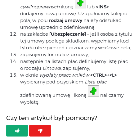
cywilnoprawnych
ikoną
lub
<INS>
dodajemy nową umowę. Uzupełniamy kolejno
pola, w polu
rodzaj umowy
należy odszukać
umowę uprzednio zdefiniowaną,
na zakładce
[Ubezpieczenie]
– jeśli osoba z tytułu
tej umowy podlega składkom, wypełniamy kod
tytułu ubezpieczeń i zaznaczamy właściwe pola,
zapisujemy formularz umowy,
następnie na listach płac definiujemy listę płac
o rodzaju
Umowa
, zapisujemy,
w oknie
wypłaty pracowników
<CTRL>+<L>
wybieramy pod przyciskiem
Lista płac
zdefiniowaną umowę i ikoną
naliczamy
wypłatę.
Czy ten artykuł był pomocny?