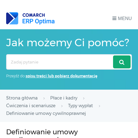
MENU
Jak możemy Ci pomóc?
Search
For
Przejdź do
spisu treści lub pobierz dokumentację
Strona główna
Płace i kadry
Ćwiczenia i scenariusze
Typy wypłat
Definiowanie umowy cywilnoprawnej
Definiowanie umowy