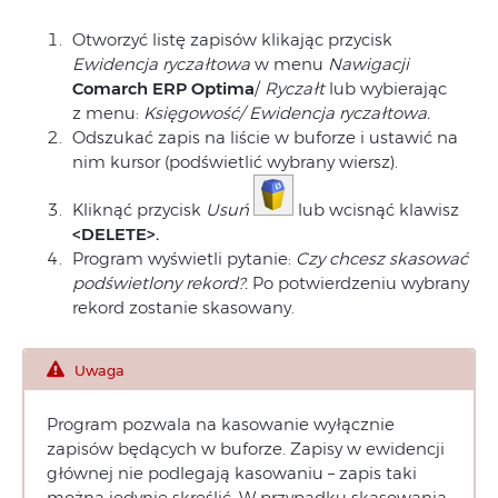
Otworzyć listę zapisów klikając przycisk
Ewidencja ryczałtowa
w menu
Nawigacji
Comarch ERP
Optima
/
Ryczałt
lub wybierając
z menu:
Księgowość/ Ewidencja ryczałtowa.
Odszukać zapis na liście w buforze i ustawić na
nim kursor (podświetlić wybrany wiersz).
Kliknąć przycisk
Usuń
lub wcisnąć klawisz
<DELETE>.
Program wyświetli pytanie:
Czy chcesz skasować
podświetlony rekord?.
Po potwierdzeniu wybrany
rekord zostanie skasowany.
Uwaga
Program pozwala na kasowanie wyłącznie
zapisów będących w buforze. Zapisy w ewidencji
głównej nie podlegają kasowaniu – zapis taki
można jedynie skreślić. W przypadku skasowania