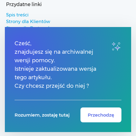
Przydatne linki
Spis treści
Strony dla Klientów
Strony dla Partnerów
Pomoc Comarch ERP
Pomoc Comarch Betterfly
Cześć,
Pomoc Comarch e-Sklep
znajdujesz się na archiwalnej
Pomoc Comarch HRM
wersji pomocy.
Istnieje zaktualizowana wersja
Kontakt
tego artykułu.
Numery telefonów
Czy chcesz przejść do niej ?
Znajdź Partnera Comarch
Formularz kontaktowy
Rozumiem, zostaję tutaj
Przechodzę