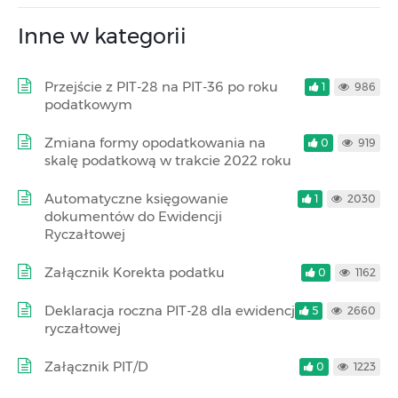
Inne w kategorii
Przejście z PIT-28 na PIT-36 po roku
1
986
podatkowym
Zmiana formy opodatkowania na
0
919
skalę podatkową w trakcie 2022 roku
Automatyczne księgowanie
1
2030
dokumentów do Ewidencji
Ryczałtowej
Załącznik Korekta podatku
0
1162
Deklaracja roczna PIT-28 dla ewidencji
5
2660
ryczałtowej
Załącznik PIT/D
0
1223