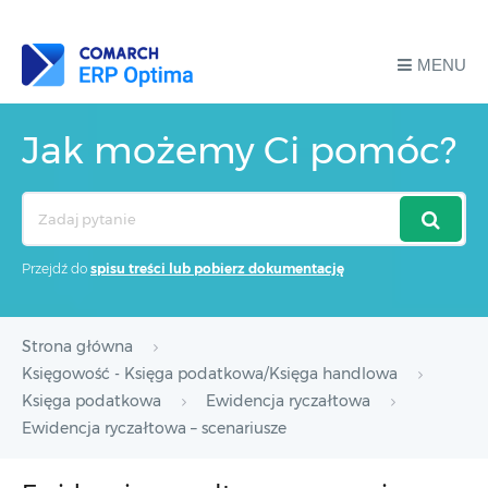
MENU
Jak możemy Ci pomóc?
Search
For
Przejdź do
spisu treści lub pobierz dokumentację
Strona główna
Księgowość - Księga podatkowa/Księga handlowa
Księga podatkowa
Ewidencja ryczałtowa
Ewidencja ryczałtowa – scenariusze