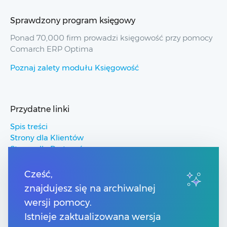
Sprawdzony program księgowy
Ponad 70,000 firm prowadzi księgowość przy pomocy
Comarch ERP Optima
Poznaj zalety modułu Księgowość
Przydatne linki
Spis treści
Strony dla Klientów
Strony dla Partnerów
Pomoc Comarch ERP
Pomoc Comarch Betterfly
Cześć,
Pomoc Comarch e-Sklep
znajdujesz się na archiwalnej
Pomoc Comarch HRM
wersji pomocy.
Istnieje zaktualizowana wersja
Kontakt