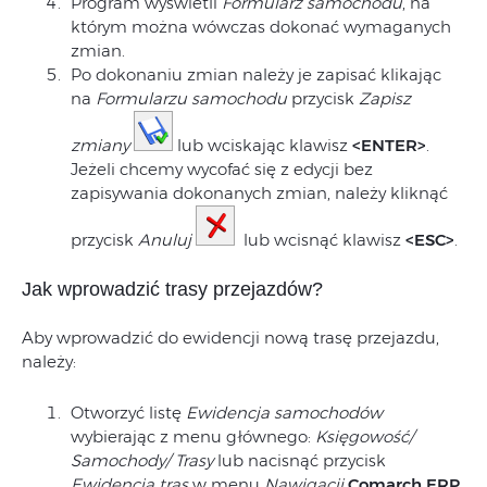
Program wyświetli
Formularz samochodu
, na
którym można wówczas dokonać wymaganych
zmian.
Po dokonaniu zmian należy je zapisać klikając
na
Formularzu samochodu
przycisk
Zapisz
zmiany
lub wciskając klawisz
<ENTER>
.
Jeżeli chcemy wycofać się z edycji bez
zapisywania dokonanych zmian, należy kliknąć
przycisk
Anuluj
lub wcisnąć klawisz
<ESC>
.
Jak wprowadzić trasy przejazdów?
Aby wprowadzić do ewidencji nową trasę przejazdu,
należy:
Otworzyć listę
Ewidencja samochodów
wybierając z menu głównego:
Księgowość/
Samochody/ Trasy
lub nacisnąć przycisk
Ewidencja tras
w menu
Nawigacji
Comarch ERP