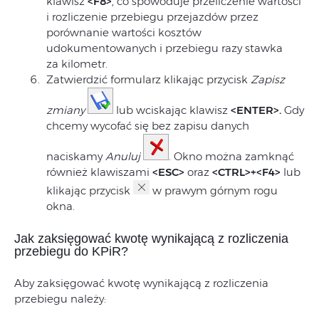
klawisz
<F8>
, co spowoduje przeliczenie wartości
i rozliczenie przebiegu przejazdów przez
porównanie wartości kosztów
udokumentowanych i przebiegu razy stawka
za kilometr.
Zatwierdzić formularz klikając przycisk
Zapisz
zmiany
lub wciskając klawisz
<ENTER>.
Gdy
chcemy wycofać się bez zapisu danych
naciskamy
Anuluj
. Okno można zamknąć
również klawiszami
<ESC>
oraz
<CTRL>+<F4>
lub
klikając przycisk
w prawym górnym rogu
okna.
Jak zaksięgować kwotę wynikającą z rozliczenia
przebiegu do KPiR?
Aby zaksięgować kwotę wynikającą z rozliczenia
przebiegu należy: