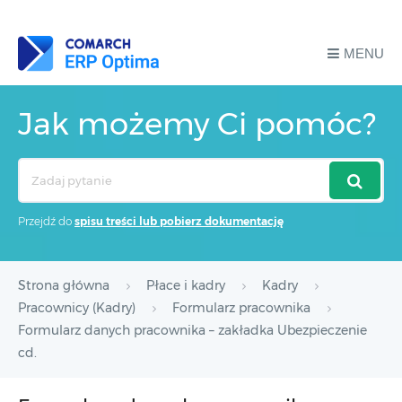
MENU
Jak możemy Ci pomóc?
Search
For
Przejdź do
spisu treści lub pobierz dokumentację
Strona główna
Płace i kadry
Kadry
Pracownicy (Kadry)
Formularz pracownika
Formularz danych pracownika – zakładka Ubezpieczenie
cd.