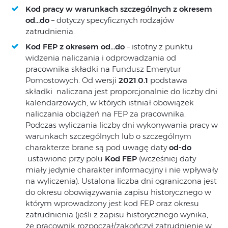
Kod pracy w warunkach szczególnych z okresem
od…do
– dotyczy specyficznych rodzajów
zatrudnienia.
Kod FEP z okresem od…do
– istotny z punktu
widzenia naliczania i odprowadzania od
pracownika składki na Fundusz Emerytur
Pomostowych. Od wersji
2021
.
0.1
podstawa
składki naliczana jest proporcjonalnie do liczby dni
kalendarzowych, w których istniał obowiązek
naliczania obciążeń na FEP za pracownika.
Podczas wyliczania liczby dni wykonywania pracy w
warunkach szczególnych lub o szczególnym
charakterze brane są pod uwagę daty
od-do
ustawione przy polu
Kod FEP
(wcześniej daty
miały jedynie charakter informacyjny i nie wpływały
na wyliczenia). Ustalona liczba dni ograniczona jest
do okresu obowiązywania zapisu historycznego w
którym wprowadzony jest kod FEP oraz okresu
zatrudnienia (jeśli z zapisu historycznego wynika,
że pracownik rozpoczął/zakończył zatrudnienie w