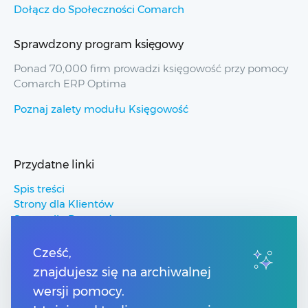
Dołącz do Społeczności Comarch
Sprawdzony program księgowy
Ponad 70,000 firm prowadzi księgowość przy pomocy
Comarch ERP Optima
Poznaj zalety modułu Księgowość
Przydatne linki
Spis treści
Strony dla Klientów
Strony dla Partnerów
Pomoc Comarch ERP
Pomoc Comarch Betterfly
Cześć,
Pomoc Comarch e-Sklep
znajdujesz się na archiwalnej
Pomoc Comarch HRM
wersji pomocy.