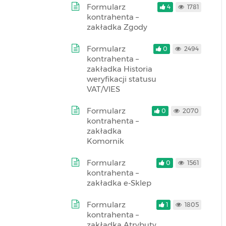
Formularz
4
1781
kontrahenta –
zakładka Zgody
Formularz
0
2494
kontrahenta –
zakładka Historia
weryfikacji statusu
VAT/VIES
Formularz
0
2070
kontrahenta –
zakładka
Komornik
Formularz
0
1561
kontrahenta –
zakładka e-Sklep
Formularz
1
1805
kontrahenta –
zakładka Atrybuty