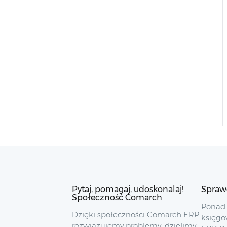
Pytaj, pomagaj, udoskonalaj!
Spraw
Społeczność Comarch
Ponad 
Dzięki społeczności Comarch ERP
księgo
rozwiązujemy problemy, dzielimy