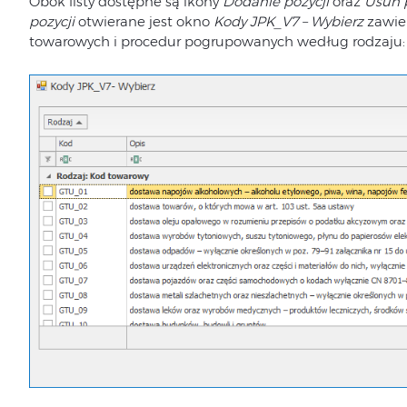
Obok listy dostępne są ikony
Dodanie pozycji
oraz
Usuń 
pozycji
otwierane jest okno
Kody JPK_V7 – Wybierz
zawier
towarowych i procedur pogrupowanych według rodzaju: