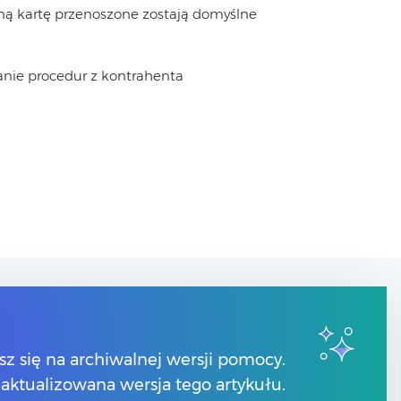
ną kartę przenoszone zostają domyślne
anie procedur z kontrahenta
Kontakt
sz się na archiwalnej wersji pomocy.
Numery telefonów
 zaktualizowana wersja tego artykułu.
Znajdź Partnera Comarch