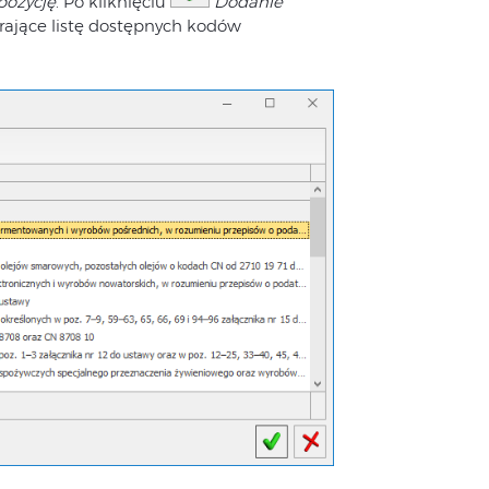
pozycję
. Po kliknięciu
Dodanie
ające listę dostępnych kodów