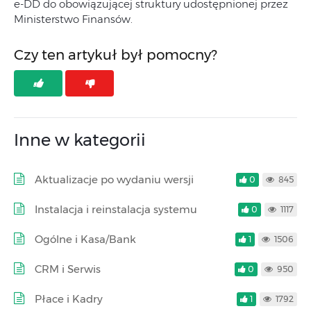
e-DD do obowiązującej struktury udostępnionej przez
Ministerstwo Finansów.
Czy ten artykuł był pomocny?
Inne w kategorii
Aktualizacje po wydaniu wersji
0
845
Instalacja i reinstalacja systemu
0
1117
Ogólne i Kasa/Bank
1
1506
CRM i Serwis
0
950
Płace i Kadry
1
1792