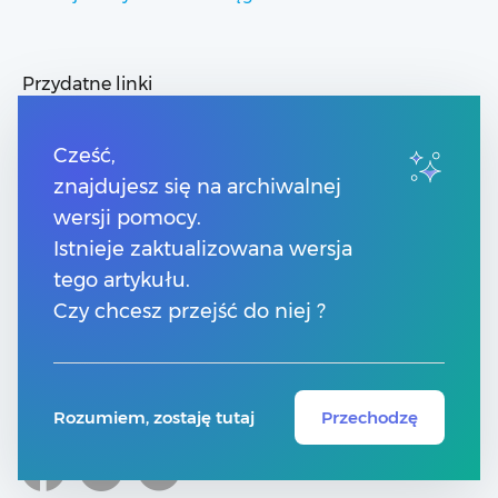
Przydatne linki
Spis treści
Strony dla Klientów
Cześć,
Strony dla Partnerów
znajdujesz się na archiwalnej
Pomoc Comarch ERP
wersji pomocy.
Pomoc Comarch Betterfly
Pomoc Comarch e-Sklep
Istnieje zaktualizowana wersja
Pomoc Comarch HRM
tego artykułu.
Czy chcesz przejść do niej ?
Kontakt
Numery telefonów
Znajdź Partnera Comarch
Formularz kontaktowy
Rozumiem, zostaję tutaj
Przechodzę