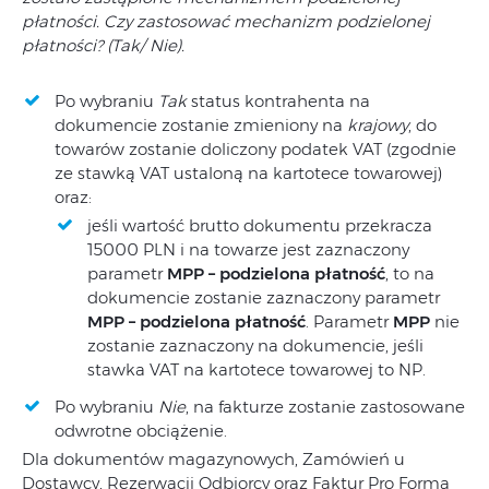
płatności. Czy zastosować mechanizm podzielonej
płatności? (Tak/ Nie).
Po wybraniu
Tak
status kontrahenta na
dokumencie zostanie zmieniony na
krajowy
, do
towarów zostanie doliczony podatek VAT (zgodnie
ze stawką VAT ustaloną na kartotece towarowej)
oraz:
jeśli wartość brutto dokumentu przekracza
15000 PLN i na towarze jest zaznaczony
parametr
MPP
– podzielona płatność
, to na
dokumencie zostanie zaznaczony parametr
MPP –
podzielona płatność
. Parametr
MPP
nie
zostanie zaznaczony na dokumencie, jeśli
stawka VAT na kartotece towarowej to NP.
Po wybraniu
Nie
, na fakturze zostanie zastosowane
odwrotne obciążenie.
Dla dokumentów magazynowych, Zamówień u
Dostawcy, Rezerwacji Odbiorcy oraz Faktur Pro Forma