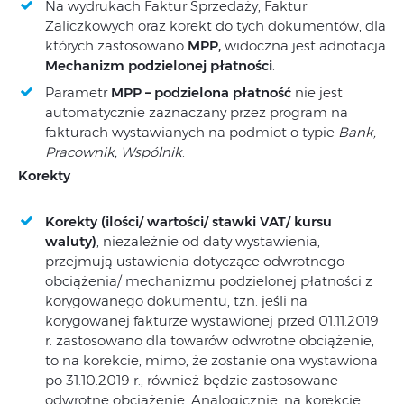
Na wydrukach Faktur Sprzedaży, Faktur
Zaliczkowych oraz korekt do tych dokumentów, dla
których zastosowano
MPP,
widoczna jest adnotacja
Mechanizm podzielonej płatności
.
Parametr
MPP – podzielona płatność
nie jest
automatycznie zaznaczany przez program na
fakturach wystawianych na podmiot o typie
Bank,
Pracownik, Wspólnik
.
Korekty
Korekty (ilości/ wartości/ stawki VAT/ kursu
waluty)
, niezależnie od daty wystawienia,
przejmują ustawienia dotyczące odwrotnego
obciążenia/ mechanizmu podzielonej płatności z
korygowanego dokumentu, tzn. jeśli na
korygowanej fakturze wystawionej przed 01.11.2019
r. zastosowano dla towarów odwrotne obciążenie,
to na korekcie, mimo, że zostanie ona wystawiona
po 31.10.2019 r., również będzie zastosowane
odwrotne obciążenie. Analogicznie, na korekcie