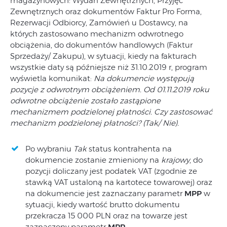
magazynowych: Wydań Zewnętrznych, Przyjęć
Zewnętrznych oraz dokumentów Faktur Pro Forma,
Rezerwacji Odbiorcy, Zamówień u Dostawcy, na
których zastosowano mechanizm odwrotnego
obciążenia, do dokumentów handlowych (Faktur
Sprzedaży/ Zakupu), w sytuacji, kiedy na fakturach
wszystkie daty są późniejsze niż 31.10.2019 r, program
wyświetla komunikat:
Na dokumencie występują
pozycje z odwrotnym obciążeniem. Od 01.11.2019 roku
odwrotne obciążenie zostało zastąpione
mechanizmem podzielonej płatności. Czy zastosować
mechanizm podzielonej płatności? (Tak/ Nie).
Po wybraniu
Tak
status kontrahenta na
dokumencie zostanie zmieniony na
krajowy
, do
pozycji doliczany jest podatek VAT (zgodnie ze
stawką VAT ustaloną na kartotece towarowej) oraz
na dokumencie jest zaznaczany parametr
MPP
w
sytuacji, kiedy wartość brutto dokumentu
przekracza 15 000 PLN oraz na towarze jest
zaznaczony parametr
MPP
.