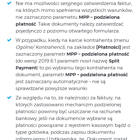
Nie ma możliwości seryjnego zatwierdzenia faktur,
na których mimo spełnienia wszystkich warunków,
nie zaznaczono parametru
MPP – podzielona
płatność
. Takie dokumenty należy zatwierdzać
pojedynczo z poziomu otwartego formularza.
W przypadku, kiedy na karcie kontrahenta (menu
Ogólne/ Kontrahenci
), na zakładce
[Płatności]
jest
zaznaczony parametr
MPP – podzielona płatność
(do wersji 2019.6.1 parametr nosił nazwę
Split
Payment
) to po wybraniu tego kontrahenta na
dokument, parametr
MPP – podzielona płatność
jest zaznaczany automatycznie – nie są
sprawdzane powyższe warunki.
Ze względu na to, że należności za faktury, na
których zastosowano mechanizm podzielonej
płatności powinny być uiszczane na rachunek
bankowy, jeśli na dokumencie wybrane są
płatności powiązane z rejestrem kasowym bądź o
typie gotówka, podczas zapisu dokumentu
informujemy Użytkownika, że:
Dokument został