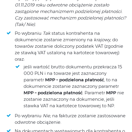
01.11.2019 roku odwrotne obciążenie zostało
zastąpione mechanizmem podzielonej płatności.
Czy zastosować mechanizm podzielonej płatności?
(Tak/ Nie).
Po wybraniu
Tak
status kontrahenta na
dokumencie zostanie zmieniony na
krajowy
, do
towarów zostanie doliczony podatek VAT (zgodnie
ze stawką VAT ustaloną na kartotece towarowej)
oraz:
jeśli wartość brutto dokumentu przekracza 15
000 PLN i na towarze jest zaznaczony
parametr
MPP
– podzielona płatność
, to na
dokumencie zostanie zaznaczony parametr
MPP –
podzielona płatność
. Parametr
MPP
nie
zostanie zaznaczony na dokumencie, jeśli
stawka VAT na kartotece towarowej to NP.
Po wybraniu
Nie
, na fakturze zostanie zastosowane
odwrotne obciążenie.
Na dokumentach wystawionych dla kontrahenta o