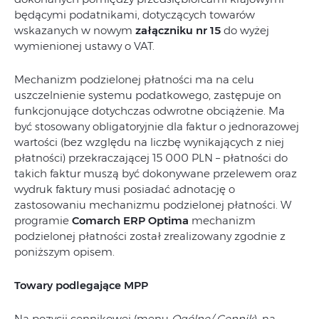
będącymi podatnikami, dotyczących towarów
wskazanych w nowym
załączniku nr 15
do wyżej
wymienionej ustawy o VAT.
Mechanizm podzielonej płatności ma na celu
uszczelnienie systemu podatkowego, zastępuje on
funkcjonujące dotychczas odwrotne obciążenie. Ma
być stosowany obligatoryjnie dla faktur o jednorazowej
wartości (bez względu na liczbę wynikających z niej
płatności) przekraczającej 15 000 PLN – płatności do
takich faktur muszą być dokonywane przelewem oraz
wydruk faktury musi posiadać adnotację o
zastosowaniu mechanizmu podzielonej płatności. W
programie
Comarch ERP Optima
mechanizm
podzielonej płatności został zrealizowany zgodnie z
poniższym opisem.
Towary podlegające MPP
Na pozycji cennikowej (menu
Ogólne/ Cennik
), na