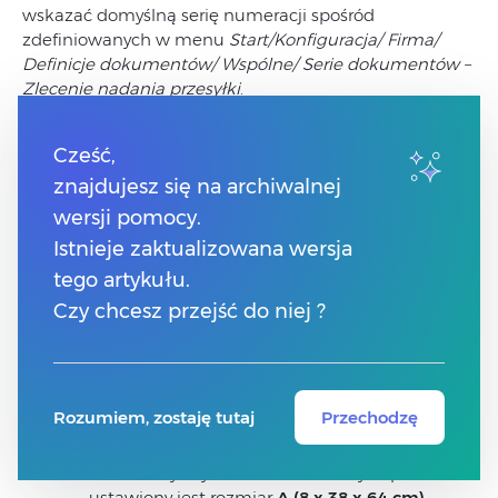
wskazać domyślną serię numeracji spośród
zdefiniowanych w menu
Start/Konfiguracja/ Firma/
Definicje dokumentów/ Wspólne/ Serie dokumentów –
Zlecenie nadania przesyłki
.
Domyślna definicja paczki:
Cześć,
znajdujesz się na archiwalnej
Użytkownik może określić sposób nadania paczki,
wersji pomocy.
który będzie się domyślnie ustawiał na tworzonych
zleceniach. Do wyboru mamy:
Istnieje zaktualizowana wersja
Nadam paczkę w Paczkomacie,
tego artykułu.
Utworzę zlecenie odbioru w Managerze
Czy chcesz przejść do niej ?
Paczek – przesyłkę odbierze kurier InPost,
Nadam paczkę w POP (Punkcie Obsługi
Paczek) – Mapa i wyszukiwarka Paczkomatów i
Punktów Obsługi Paczek są dostępne na
Rozumiem, zostaję tutaj
Przechodzę
stronie
Znajdź Paczkomat
.
Jako domyślny rozmiar nadawanych paczek
ustawiony jest rozmiar
A (8 x 38 x 64 cm)
.