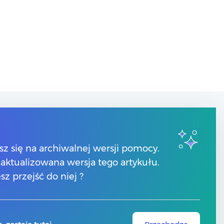
Kontakt
sz się na archiwalnej wersji pomocy.
Numery telefonów
 zaktualizowana wersja tego artykułu.
Znajdź Partnera Comarch
Formularz kontaktowy
sz przejść do niej ?