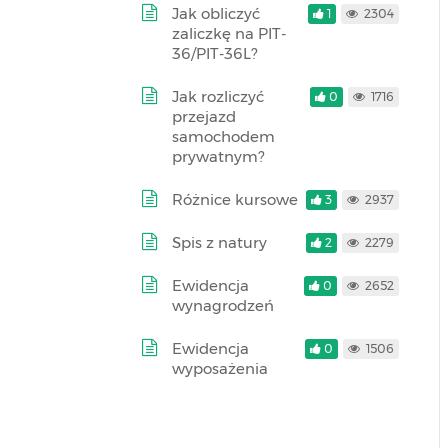
Jak obliczyć
1
2304
zaliczkę na PIT-
36/PIT-36L?
Jak rozliczyć
0
1716
przejazd
samochodem
prywatnym?
Różnice kursowe
3
2937
Spis z natury
2
2279
Ewidencja
0
2652
wynagrodzeń
Ewidencja
0
1506
wyposażenia