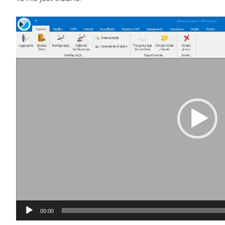
Odtwarzacz
video
00:00