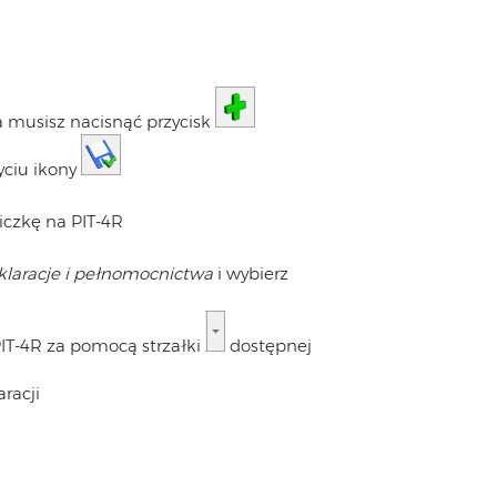
 musisz nacisnąć przycisk
yciu ikony
czkę na PIT-4R
klaracje i pełnomocnictwa
i wybierz
T-4R za pomocą strzałki
dostępnej
racji