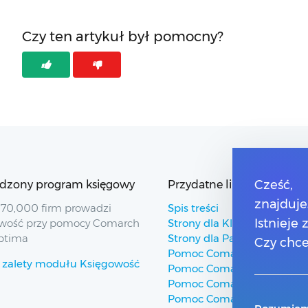
Czy ten artykuł był pomocny?
dzony program księgowy
Przydatne linki
Cześć,
znajduje
70,000 firm prowadzi
Spis treści
Istnieje
wość przy pomocy Comarch
Strony dla Klientów
ptima
Strony dla Partnerów
Czy chce
Pomoc Comarch ERP
 zalety modułu Księgowość
Pomoc Comarch Betterfly
Pomoc Comarch e-Sklep
Pomoc Comarch HRM