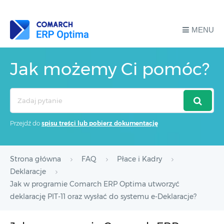
MENU
Jak możemy Ci pomóc?
Search
For
Przejdź do
spisu treści lub pobierz dokumentację
Strona główna
FAQ
Płace i Kadry
Deklaracje
Jak w programie Comarch ERP Optima utworzyć
deklarację PIT-11 oraz wysłać do systemu e-Deklaracje?