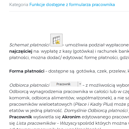
Kategoria
Funkcje dostępne z formularza pracownika
Schemat płatności
– umożliwia podział wypłacon
najczęściej
na: wypłatę z kasy (gotówka) i rachunek bank
płatności, można dodać/ edytować formę płatności, gdzi
Forma płatności
– dostępne są: gotówka, czek, przelew, k
Odbiorca płatności
– z możliwością wybo
Odbiorcą wynagrodzenia pracownika w całości lub w czę
komornik, odbiorca alimentów, współmałżonek), a nie 
pracowników wieloetatowych (
Płace i Kadry Plus
) może 
etatów w jedną płatność.
Domyślnie Odbiorcą płatności
Pracownik
wyświetla się
Akronim
edytowanego pracownik
się
Lista pracowników – Wszyscy
spośród których można w