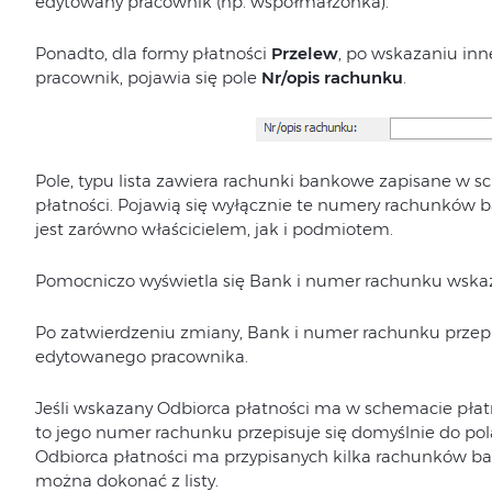
edytowany pracownik (np. współmałżonka).
Ponadto, dla formy płatności
Przelew
, po wskazaniu inn
pracownik, pojawia się pole
Nr/opis rachunku
.
Pole, typu lista zawiera rachunki bankowe zapisane w 
płatności. Pojawią się wyłącznie te numery rachunków b
jest zarówno właścicielem, jak i podmiotem.
Pomocniczo wyświetla się Bank i numer rachunku wskaz
Po zatwierdzeniu zmiany, Bank i numer rachunku przepi
edytowanego pracownika.
Jeśli wskazany Odbiorca płatności ma w schemacie pła
to jego numer rachunku przepisuje się domyślnie do po
Odbiorca płatności ma przypisanych kilka rachunków 
można dokonać z listy.