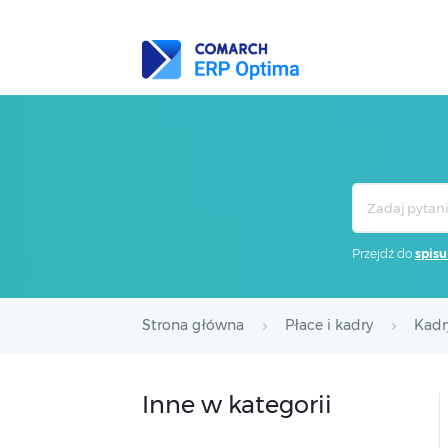
Search
For
Przejdź do
spisu
Strona główna
Płace i kadry
Kadr
Inne w kategorii