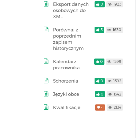
Eksport danych
0
1923
osobowych do
XML
Porównaj z
5
1630
poprzednim
zapisem
historycznym
Kalendarz
0
1599
pracownika
Schorzenia
0
1592
Języki obce
0
1342
Kwalifikacje
-1
2134