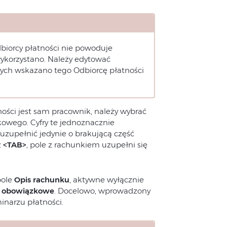
iorcy płatności nie powoduje
ykorzystano. Należy edytować
rych wskazano tego Odbiorcę płatności
ności jest sam pracownik, należy wybrać
kowego. Cyfry te jednoznacznie
uzupełnić jedynie o brakującą część
z
<TAB>
, pole z rachunkiem uzupełni się
pole
Opis rachunku
, aktywne wyłącznie
st obowiązkowe
. Docelowo, wprowadzony
inarzu płatności.