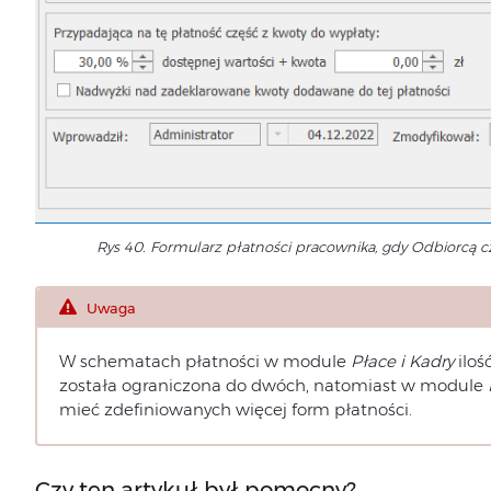
Rys 40. Formularz płatności pracownika, gdy Odbiorcą c
Uwaga
W schematach płatności w module
Płace i Kadry
iloś
została ograniczona do dwóch, natomiast w module
mieć zdefiniowanych więcej form płatności.
Czy ten artykuł był pomocny?