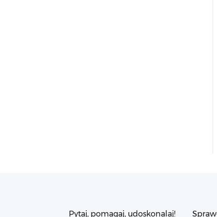
Pytaj, pomagaj, udoskonalaj!
Spraw