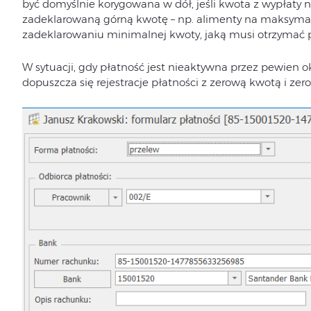
być domyślnie korygowana w dół, jeśli kwota z wypłaty ni
zadeklarowaną górną kwotę – np. alimenty na maksyma
zadeklarowaniu minimalnej kwoty, jaką musi otrzymać 
W sytuacji, gdy płatność jest nieaktywna przez pewien o
dopuszcza się rejestracje płatności z zerową kwotą i z