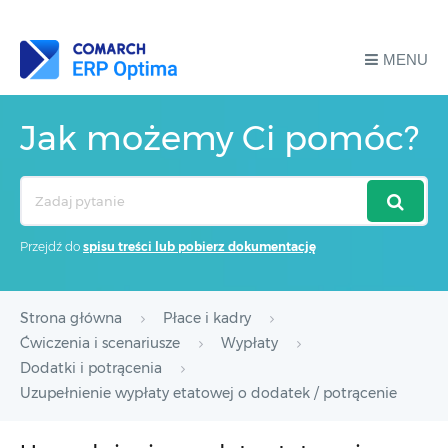
MENU
Jak możemy Ci pomóc?
Search
For
Przejdź do
spisu treści lub pobierz dokumentację
Strona główna
Płace i kadry
Ćwiczenia i scenariusze
Wypłaty
Dodatki i potrącenia
Uzupełnienie wypłaty etatowej o dodatek / potrącenie