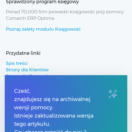
Sprawdzony program księgowy
Ponad 70,000 firm prowadzi księgowość przy pomocy
Comarch ERP Optima
Poznaj zalety modułu Księgowość
Przydatne linki
Spis treści
Strony dla Klientów
Strony dla Partnerów
Pomoc Comarch ERP
Pomoc Comarch Betterfly
Cześć,
Pomoc Comarch e-Sklep
znajdujesz się na archiwalnej
Pomoc Comarch HRM
wersji pomocy.
Istnieje zaktualizowana wersja
Kontakt
tego artykułu.
Numery telefonów