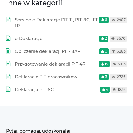
Inne w kategorii
Seryjne e-Deklaracje PIT-11, PIT-8C, IFT-
6
2487
1R
e-Deklaracje
2
3570
Obliczenie deklaracji PIT- 8AR
3
3283
Przygotowanie deklaracji PIT-4R
15
3183
Deklaracje PIT pracowników
3
2726
Deklaracja PIT-8C
4
1832
Pytaj, pomagaj, udoskonalaj!