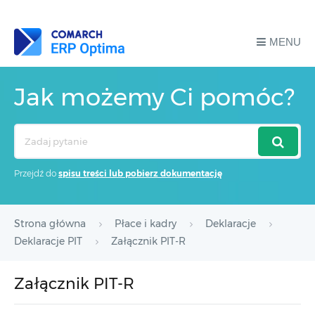
MENU
Jak możemy Ci pomóc?
Search
For
Przejdź do
spisu treści lub pobierz dokumentację
Strona główna
Płace i kadry
Deklaracje
Deklaracje PIT
Załącznik PIT-R
Załącznik PIT-R