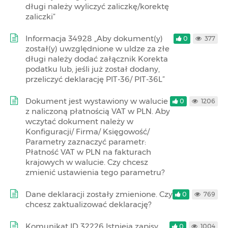
długi należy wyliczyć zaliczkę/korektę
zaliczki”
Informacja 34928 „Aby dokument(y)
0
377
został(y) uwzględnione w uldze za złe
długi należy dodać załącznik Korekta
podatku lub, jeśli już został dodany,
przeliczyć deklarację PIT-36/ PIT-36L”
Dokument jest wystawiony w walucie
0
1206
z naliczoną płatnością VAT w PLN. Aby
wczytać dokument należy w
Konfiguracji/ Firma/ Księgowość/
Parametry zaznaczyć parametr:
Płatność VAT w PLN na fakturach
krajowych w walucie. Czy chcesz
zmienić ustawienia tego parametru?
Dane deklaracji zostały zmienione. Czy
0
769
chcesz zaktualizować deklarację?
Komunikat ID 32226 Istnieją zapisy
0
1004