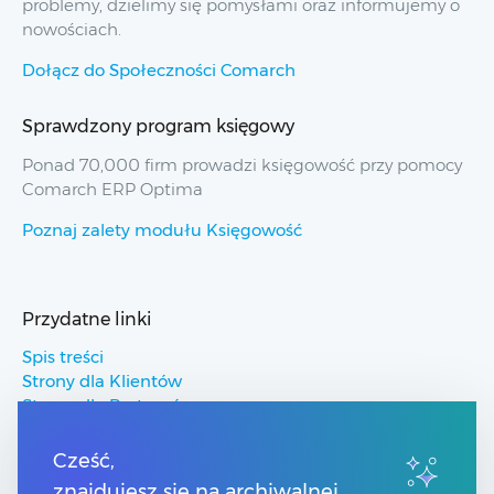
problemy, dzielimy się pomysłami oraz informujemy o
nowościach.
Dołącz do Społeczności Comarch
Sprawdzony program księgowy
Ponad 70,000 firm prowadzi księgowość przy pomocy
Comarch ERP Optima
Poznaj zalety modułu Księgowość
Przydatne linki
Spis treści
Strony dla Klientów
Strony dla Partnerów
Pomoc Comarch ERP
Pomoc Comarch Betterfly
Cześć,
Pomoc Comarch e-Sklep
znajdujesz się na archiwalnej