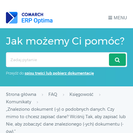
MENU
Jak możemy Ci pomóc?
Search
For
Przejdź do
spisu treści lub pobierz dokumentację
Strona główna
FAQ
Księgowość
Komunikaty
„Znaleziono dokument (-y) o podobnych danych. Czy
mimo to chcesz zapisać dane? Wciśnij Tak, aby zapisać lub
Nie, aby zobaczyć dane znalezionego (-ych) dokumentu (-
ów).”