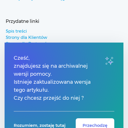
Przydatne linki
Spis treści
Strony dla Klientów
Strony dla Partnerów
Pomoc Comarch ERP
Pomoc Comarch Betterfly
Cześć,
Pomoc Comarch e-Sklep
znajdujesz się na archiwalnej
Pomoc Comarch HRM
wersji pomocy.
Istnieje zaktualizowana wersja
Kontakt
tego artykułu.
Numery telefonów
Czy chcesz przejść do niej ?
Znajdź Partnera Comarch
Formularz kontaktowy
Rozumiem, zostaję tutaj
Przechodzę