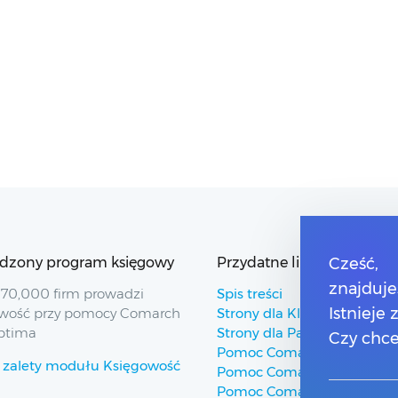
dzony program księgowy
Przydatne linki
Cześć,
znajduje
70,000 firm prowadzi
Spis treści
Istnieje
wość przy pomocy Comarch
Strony dla Klientów
ptima
Strony dla Partnerów
Czy chce
Pomoc Comarch ERP
 zalety modułu Księgowość
Pomoc Comarch Betterfly
Pomoc Comarch e-Sklep