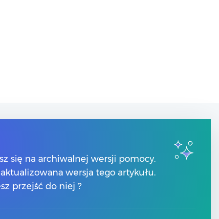
Kontakt
sz się na archiwalnej wersji pomocy.
Numery telefonów
 zaktualizowana wersja tego artykułu.
Znajdź Partnera Comarch
Formularz kontaktowy
sz przejść do niej ?