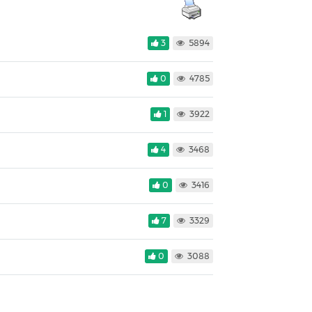
3
5894
0
4785
1
3922
4
3468
0
3416
7
3329
0
3088