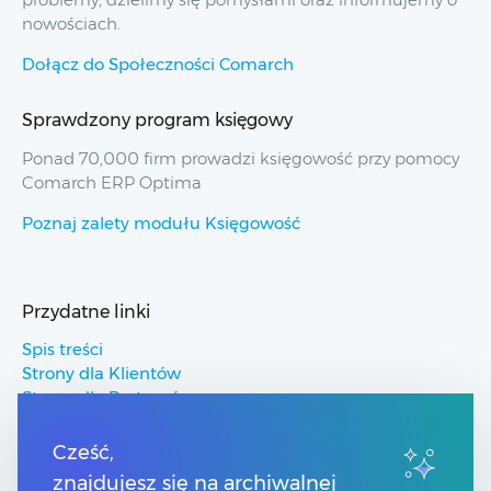
nowościach.
Dołącz do Społeczności Comarch
Sprawdzony program księgowy
Ponad 70,000 firm prowadzi księgowość przy pomocy
Comarch ERP Optima
Poznaj zalety modułu Księgowość
Przydatne linki
Spis treści
Strony dla Klientów
Strony dla Partnerów
Pomoc Comarch ERP
Pomoc Comarch Betterfly
Cześć,
Pomoc Comarch e-Sklep
znajdujesz się na archiwalnej