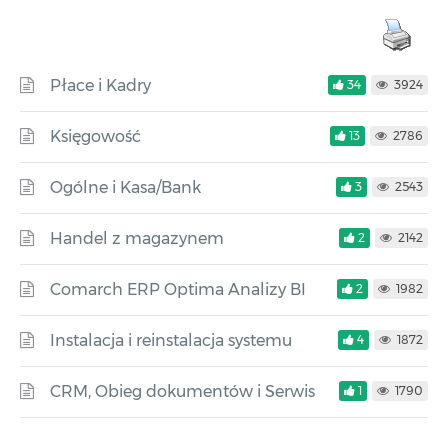
Płace i Kadry
34
3924
Księgowość
13
2786
Ogólne i Kasa/Bank
3
2543
Handel z magazynem
2
2142
Comarch ERP Optima Analizy BI
2
1982
Instalacja i reinstalacja systemu
4
1872
CRM, Obieg dokumentów i Serwis
1
1790