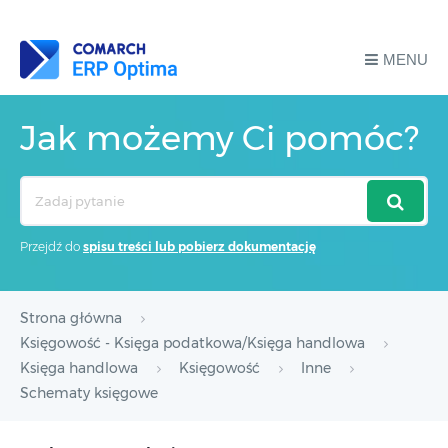
MENU
Jak możemy Ci pomóc?
Search
For
Przejdź do
spisu treści lub pobierz dokumentację
Strona główna
Księgowość - Księga podatkowa/Księga handlowa
Księga handlowa
Księgowość
Inne
Schematy księgowe