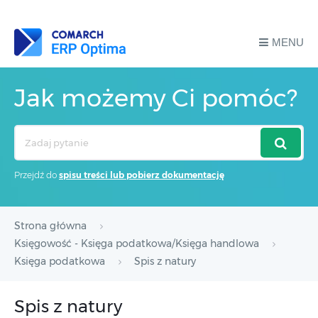
MENU
Jak możemy Ci pomóc?
Search
For
Przejdź do
spisu treści lub pobierz dokumentację
Strona główna
Księgowość - Księga podatkowa/Księga handlowa
Księga podatkowa
Spis z natury
Spis z natury