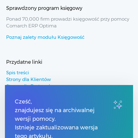
Sprawdzony program księgowy
Ponad 70,000 firm prowadzi księgowość przy pomocy
Comarch ERP Optima
Poznaj zalety modułu Księgowość
Przydatne linki
Spis treści
Strony dla Klientów
Strony dla Partnerów
Pomoc Comarch ERP
Pomoc Comarch Betterfly
Cześć,
Pomoc Comarch e-Sklep
znajdujesz się na archiwalnej
Pomoc Comarch HRM
wersji pomocy.
Istnieje zaktualizowana wersja
Kontakt
tego artykułu.