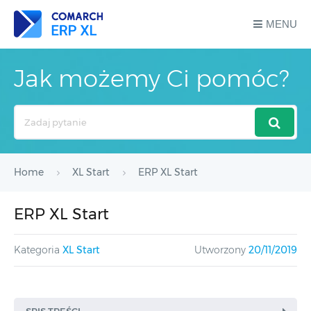
MENU
Jak możemy Ci pomóc?
Search
For
Home
XL Start
ERP XL Start
ERP XL Start
Kategoria
XL Start
Utworzony
20/11/2019