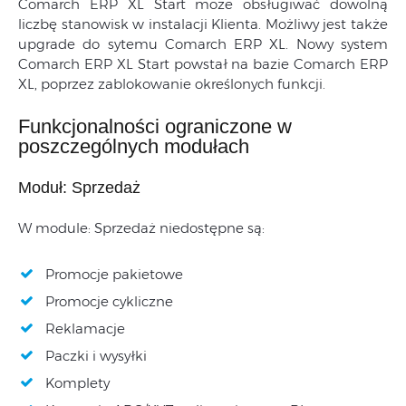
Mobile Magazyn
Comarch ERP XL Start może obsługiwać dowolną
liczbę stanowisk w instalacji Klienta. Możliwy jest także
Business Intelligence
upgrade do sytemu Comarch ERP XL. Nowy system
Pulpit Kontrahenta
Comarch ERP XL Start powstał na bazie Comarch ERP
XL, poprzez zablokowanie określonych funkcji.
Moduł Produkcja
Funkcjonalności całkowicie
Funkcjonalności ograniczone w
niedostępne
poszczególnych modułach
Moduł: Sprzedaż
W module: Sprzedaż niedostępne są:
Promocje pakietowe
Promocje cykliczne
Reklamacje
Paczki i wysyłki
Komplety