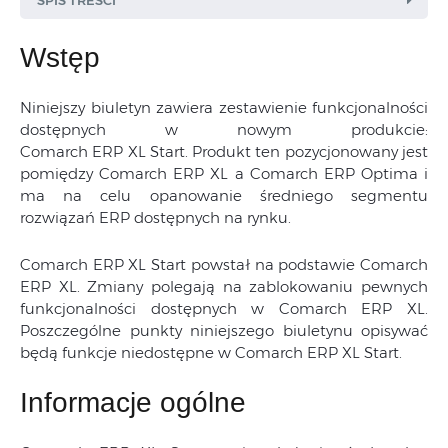
SPIS TREŚCI
Wstęp
Funkcjonalności ograniczone w
Niniejszy biuletyn zawiera zestawienie funkcjonalności
poszczególnych modułach
dostępnych w nowym produkcie:
Comarch ERP XL Start. Produkt ten pozycjonowany jest
Moduł: Sprzedaż
pomiędzy Comarch ERP XL a Comarch ERP Optima i
Moduł: Zamówienia
ma na celu opanowanie średniego segmentu
rozwiązań ERP dostępnych na rynku.
Moduł: Import
Moduł: CRM
Comarch ERP XL Start powstał na podstawie Comarch
ERP XL. Zmiany polegają na zablokowaniu pewnych
Moduł: Księgowość
funkcjonalności dostępnych w Comarch ERP XL.
Moduł: Środki trwałe
Poszczególne punkty niniejszego biuletynu opisywać
będą funkcje niedostępne w Comarch ERP XL Start.
Moduł Serwis
Interfejs
Informacje ogólne
Mobile Sprzedaż