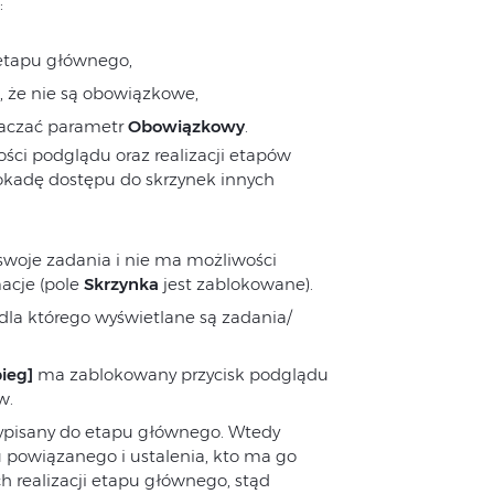
:
etapu głównego,
 że nie są obowiązkowe,
naczać parametr
Obowiązkowy
.
ści podglądu oraz realizacji etapów
lokadę dostępu do skrzynek innych
 swoje zadania i nie ma możliwości
macje (pole
Skrzynka
jest zablokowane).
dla którego wyświetlane są zadania/
ieg]
ma zablokowany przycisk podglądu
w.
rzypisany do etapu głównego. Wtedy
 powiązanego i ustalenia, kto ma go
realizacji etapu głównego, stąd