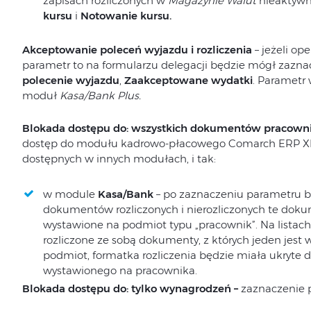
zapisach rozliczonych w
Magazynie
Walut
nieaktywn
kursu
i
Notowanie kursu.
Akceptowanie poleceń wyjazdu i rozliczenia
– jeżeli o
parametr to na formularzu delegacji będzie mógł zazna
polecenie wyjazdu
,
Zaakceptowane wydatki
. Parametr 
moduł
Kasa/Bank Plus.
Blokada dostępu do: wszystkich dokumentów pracown
dostęp do modułu kadrowo-płacowego Comarch ERP X
dostępnych w innych modułach, i tak:
w module
Kasa/Bank
– po zaznaczeniu parametru bl
dokumentów rozliczonych i nierozliczonych te dok
wystawione na podmiot typu „pracownik”. Na listach
rozliczone ze sobą dokumenty, z których jeden jest 
podmiot, formatka rozliczenia będzie miała ukryt
wystawionego na pracownika.
Blokada dostępu do: tylko wynagrodzeń
–
zaznaczenie 