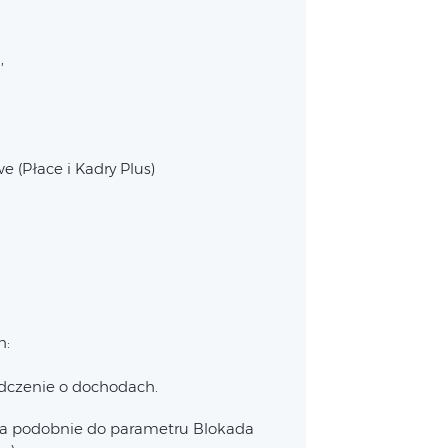
,
 (Płace i Kadry Plus)
h:
dczenie o dochodach.
ała podobnie do parametru Blokada