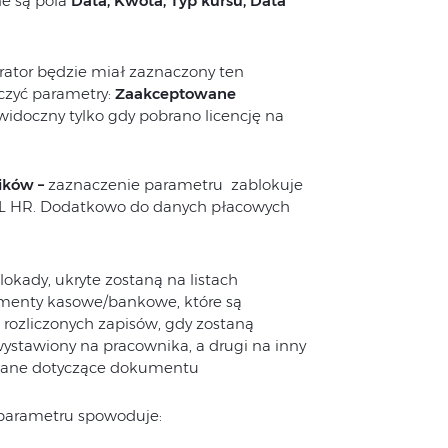
e są pola
Data, Kwota, Typ kursu, Data
perator będzie miał zaznaczony ten
czyć parametry:
Zaakceptowane
widoczny tylko gdy pobrano licencję na
ików –
zaznaczenie parametru zablokuje
L HR. Dodatkowo do danych płacowych
okady, ukryte zostaną na listach
umenty kasowe/bankowe, które są
 rozliczonych zapisów, gdy zostaną
wystawiony na pracownika, a drugi na inny
e dane dotyczące dokumentu
parametru spowoduje: