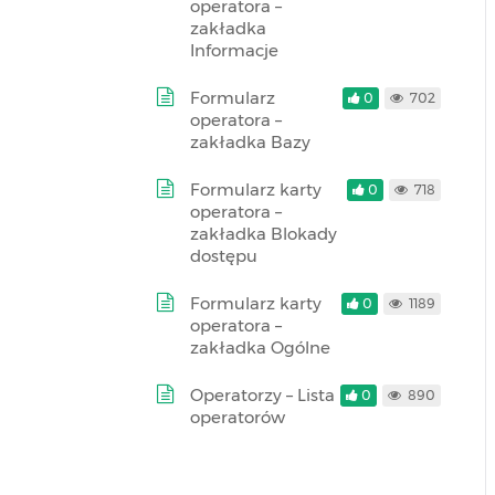
operatora –
zakładka
Informacje
Formularz
0
702
operatora –
zakładka Bazy
Formularz karty
0
718
operatora –
zakładka Blokady
dostępu
Formularz karty
0
1189
operatora –
zakładka Ogólne
Operatorzy – Lista
0
890
operatorów