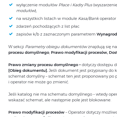
wyłączenie modułów
Płace i Kadry Plus
(wyszarzeni
modułów
),
na wszystkich listach w module
Kasa/Bank
operator 
zdarzeń pochodzących z list płac
zapisów k/b z zaznaczonym parametrem
Wynagrod
W sekcji
Parametry obiegu dokumentów
znajdują się n
procesu domyślnego
,
Prawo modyfikacji procesów, Dost
Prawo zmiany procesu domyślnego
–
dotyczy dostępu 
[Obieg dokumentu].
Jeśli dokument jest przypisany do k
schemat domyślny – schemat ten jest proponowany po 
i operator nie może go zmienić.
Jeśli katalog nie ma schematu domyślnego – wtedy o
wskazać schemat, ale następnie pole jest blokowane.
Prawo modyfikacji procesów
– Operator dotyczy możliw