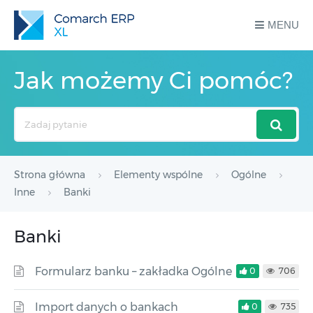
MENU
Jak możemy Ci pomóc?
Search
For
Strona główna
Elementy wspólne
Ogólne
Inne
Banki
Banki
Formularz banku – zakładka Ogólne
0
706
Import danych o bankach
0
735