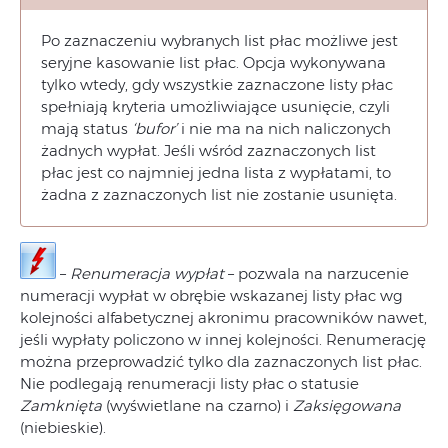
Po zaznaczeniu wybranych list płac możliwe jest
seryjne kasowanie list płac. Opcja wykonywana
tylko wtedy, gdy wszystkie zaznaczone listy płac
spełniają kryteria umożliwiające usunięcie, czyli
mają status
‘bufor’
i nie ma na nich naliczonych
żadnych wypłat. Jeśli wśród zaznaczonych list
płac jest co najmniej jedna lista z wypłatami, to
żadna z zaznaczonych list nie zostanie usunięta.
–
Renumeracja wypłat
– pozwala na narzucenie
numeracji wypłat w obrębie wskazanej listy płac wg
kolejności alfabetycznej akronimu pracowników nawet,
jeśli wypłaty policzono w innej kolejności. Renumerację
można przeprowadzić tylko dla zaznaczonych list płac.
Nie podlegają renumeracji listy płac o statusie
Zamknięta
(wyświetlane na czarno) i
Zaksięgowana
(niebieskie).