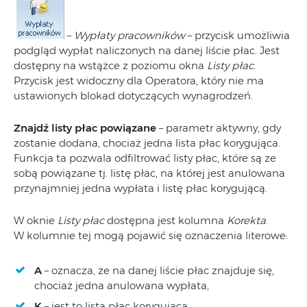
–
Wypłaty pracowników
– przycisk umożliwia
podgląd wypłat naliczonych na danej liście płac. Jest
dostępny na wstążce z poziomu okna
Listy płac
.
Przycisk jest widoczny dla Operatora, który nie ma
ustawionych blokad dotyczących wynagrodzeń.
Znajdź listy płac powiązane
– parametr aktywny, gdy
zostanie dodana, chociaż jedna lista płac korygująca.
Funkcja ta pozwala odfiltrować listy płac, które są ze
sobą powiązane tj. listę płac, na której jest anulowana
przynajmniej jedna wypłata i listę płac korygującą.
W oknie
Listy płac
dostępna jest kolumna
Korekta
.
W kolumnie tej mogą pojawić się oznaczenia literowe:
A
– oznacza, że na danej liście płac znajduje się,
chociaż jedna anulowana wypłata,
K
– jest to lista płac korygująca.