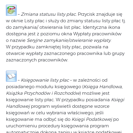
–
Zmiana statusu listy płac.
Przycisk znajduje się
w oknie Listy płac i służy do zmiany statusu listy płac tj.
do zamykania/ otwierania list płac. Identyczna ikona
dostępna jest z poziomu okna Wypłaty pracowników
o nazwie
Seryjne zamykanie/otwieranie wypłaty
.
W przypadku zamkniętej listy płac, pozwala na
otwarcie wypłaty zaznaczonego pracownika lub grupy
zaznaczonych pracowników.
–
Księgowanie listy płac
– w zależności od
posiadanego modułu księgowego (
Księga Handlowa,
Książka Przychodów i Rozchodów
) możliwe jest
księgowanie listy płac. W przypadku posiadania
Księgi
Handlowej
program wyświetli dostępne wzorce
księgowań w celu wybrania właściwego, jeśli
księgowanie ma odbyć się do
Księgi Podatkowej
po
uruchomieniu procedury księgowania program
automatycznie dokona zapisu w książce podatkowej.