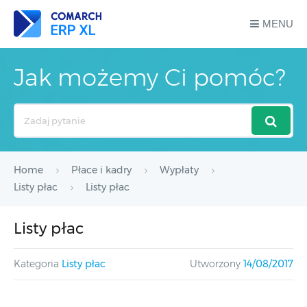
MENU
Jak możemy Ci pomóc?
Search
For
Home
Płace i kadry
Wypłaty
Listy płac
Listy płac
Listy płac
Kategoria
Listy płac
Utworzony
14/08/2017