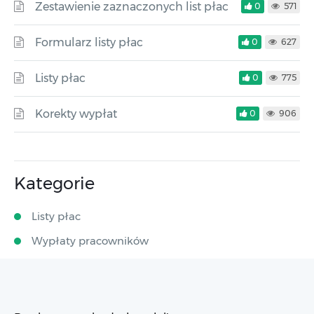
Zestawienie zaznaczonych list płac
0
571
Formularz listy płac
0
627
Listy płac
0
775
Korekty wypłat
0
906
Kategorie
Listy płac
Wypłaty pracowników