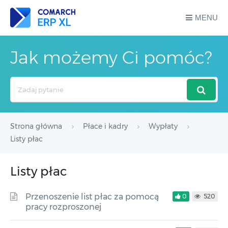
MENU
Jak możemy Ci pomóc?
Search
For
Strona główna
Płace i kadry
Wypłaty
Listy płac
Listy płac
Przenoszenie list płac za pomocą
0
520
pracy rozproszonej