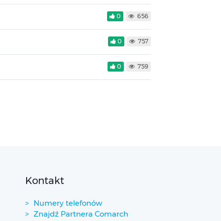
0
656
0
757
0
759
Kontakt
Numery telefonów
Znajdź Partnera Comarch