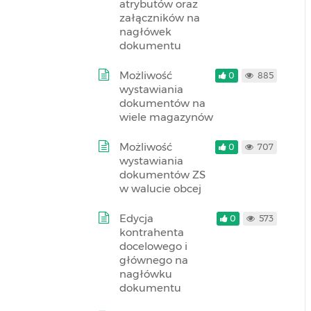
atrybutów oraz
załączników na
nagłówek
dokumentu
Możliwość
0
885
wystawiania
dokumentów na
wiele magazynów
Możliwość
0
707
wystawiania
dokumentów ZS
w walucie obcej
Edycja
0
573
kontrahenta
docelowego i
głównego na
nagłówku
dokumentu