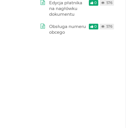
Edycja płatnika
0
576
na nagłówku
dokumentu
Obsługa numeru
0
576
obcego