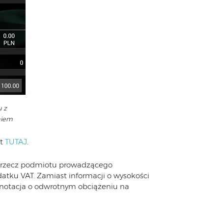
 z
niem
st
TUTAJ
.
 rzecz podmiotu prowadzącego
atku VAT. Zamiast informacji o wysokości
adnotacja o odwrotnym obciążeniu na