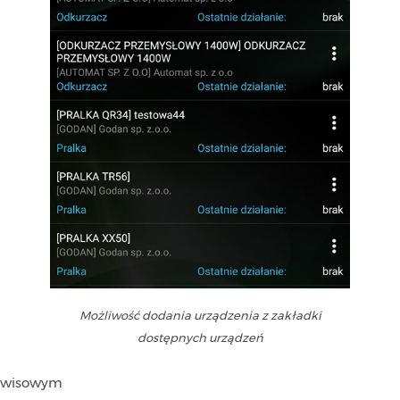
Możliwość dodania urządzenia z zakładki
dostępnych urządzeń
erwisowym