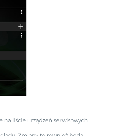
na liście urządzeń serwisowych.
glądu. Zmiany te również będą