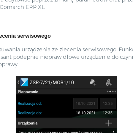
 Comarch ERP XL.
lecenia serwisowego
usuwania urządzenia ze zlecenia serwisowego. Fun
wisant podepnie nieprawidłowe urządzenie do czynno
oprawy.