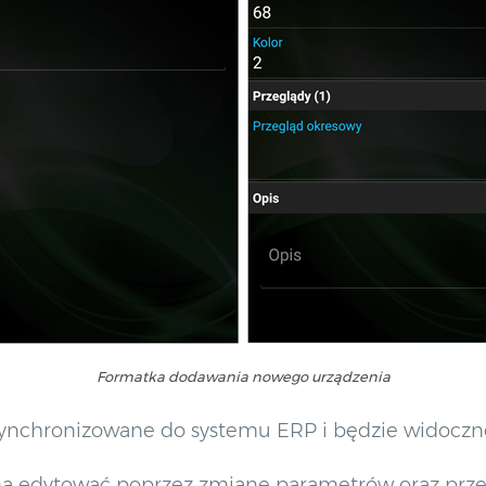
Formatka dodawania nowego urządzenia
ynchronizowane do systemu ERP i będzie widoczne 
na edytować poprzez zmianę parametrów oraz prze