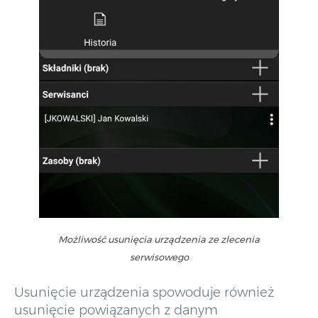
Możliwość usunięcia urządzenia ze zlecenia
serwisowego
Usunięcie urządzenia spowoduje również
usunięcie powiązanych z danym