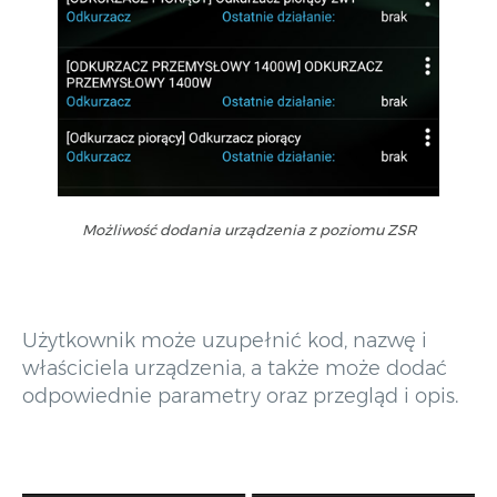
Możliwość dodania urządzenia z poziomu ZSR
Użytkownik może uzupełnić kod, nazwę i
właściciela urządzenia, a także może dodać
odpowiednie parametry oraz przegląd i opis.