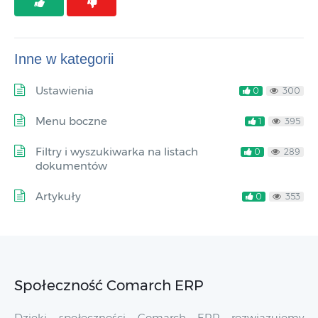
Inne w kategorii
Ustawienia
0
300
Menu boczne
1
395
Filtry i wyszukiwarka na listach
0
289
dokumentów
Artykuły
0
353
Społeczność Comarch ERP
Dzięki społeczności Comarch ERP rozwiązujemy