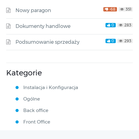
-68
351
Nowy paragon
0
283
Dokumenty handlowe
0
293
Podsumowanie sprzedaży
Kategorie
Instalacja i Konfiguracja
Ogólne
Back office
Front Office