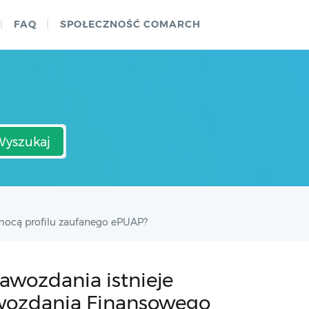
FAQ
SPOŁECZNOŚĆ COMARCH
Wyszukaj
mocą profilu zaufanego ePUAP?
awozdania istnieje
wozdania Finansowego