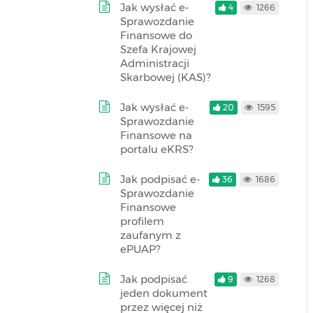
Jak wysłać e-
4
1266
Sprawozdanie
Finansowe do
Szefa Krajowej
Administracji
Skarbowej (KAS)?
Jak wysłać e-
20
1595
Sprawozdanie
Finansowe na
portalu eKRS?
Jak podpisać e-
36
1686
Sprawozdanie
Finansowe
profilem
zaufanym z
ePUAP?
Jak podpisać
9
1268
jeden dokument
przez więcej niż