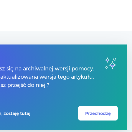
Kontakt
Numery telefonów
sz się na archiwalnej wersji pomocy.
Znajdź Partnera Comarch
 zaktualizowana wersja tego artykułu.
y
sz przejść do niej ?
ze
 zostaję tutaj
Przechodzę