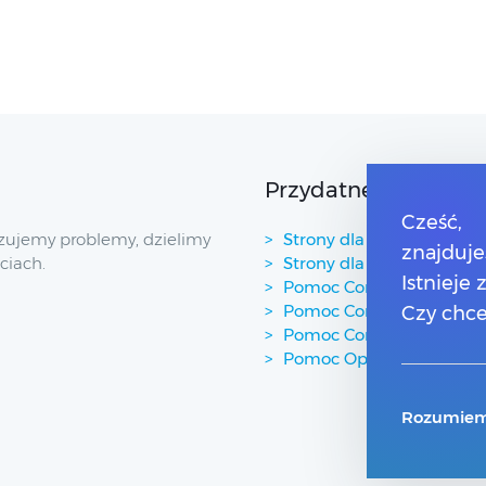
Przydatne linki
Cześć,
zujemy problemy, dzielimy
Strony dla Klientów
znajduje
ciach.
Strony dla Partnerów
Istnieje
Pomoc Comarch Betterfl
Pomoc Comarch e-Sklep
Czy chce
Pomoc Comarch HRM
Pomoc Optima w chmur
Rozumiem,