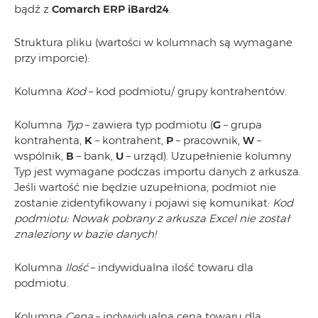
bądź z
Comarch ERP iBard24
.
Struktura pliku (wartości w kolumnach są wymagane
przy imporcie):
Kolumna
Kod
– kod podmiotu/ grupy kontrahentów.
Kolumna
Typ
– zawiera typ podmiotu (
G
– grupa
kontrahenta,
K
– kontrahent,
P
– pracownik,
W
–
wspólnik,
B
– bank,
U
– urząd). Uzupełnienie kolumny
Typ jest wymagane podczas importu danych z arkusza.
Jeśli wartość nie będzie uzupełniona, podmiot nie
zostanie zidentyfikowany i pojawi się komunikat:
Kod
podmiotu: Nowak pobrany z arkusza Excel nie został
znaleziony w bazie danych!
Kolumna
Ilość
– indywidualna ilość towaru dla
podmiotu.
Kolumna
Cena
– indywidualna cena towaru dla