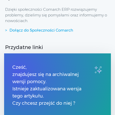
Dzięki społeczności Comarch ERP rozwiązujemy
problemy, dzielimy się pomysłami oraz informujemy o
nowościach.
Dołącz do Społeczności Comarch
Przydatne linki
Strony dla Klientów
Strony dla Partnerów
Cześć,
Pomoc Comarch Betterfly
znajdujesz się na archiwalnej
Pomoc Comarch e-Sklep
wersji pomocy.
Pomoc Comarch HRM
Pomoc Optima w chmurze
Istnieje zaktualizowana wersja
tego artykułu.
Kontakt
Czy chcesz przejść do niej ?
Numery telefonów
Znajdź Partnera Comarch