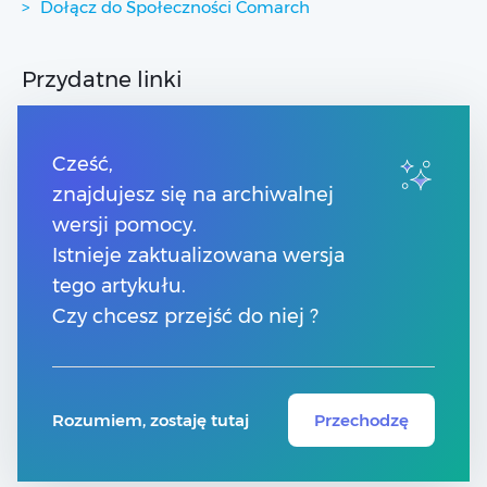
Dołącz do Społeczności Comarch
Przydatne linki
Strony dla Klientów
Strony dla Partnerów
Cześć,
Pomoc Comarch Betterfly
znajdujesz się na archiwalnej
Pomoc Comarch e-Sklep
wersji pomocy.
Pomoc Comarch HRM
Pomoc Optima w chmurze
Istnieje zaktualizowana wersja
tego artykułu.
Kontakt
Czy chcesz przejść do niej ?
Numery telefonów
Znajdź Partnera Comarch
Rozumiem, zostaję tutaj
Przechodzę