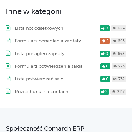
Inne w kategorii
Lista not odsetkowych
0
684
Formularz ponaglenia zapłaty
-1
693
Lista ponagleń zapłaty
0
648
Formularz potwierdzenia salda
0
773
Lista potwierdzeń sald
0
732
Rozrachunki na kontach
2
2147
Społeczność Comarch ERP