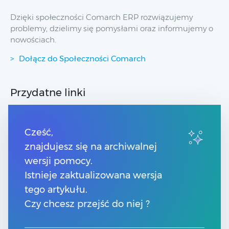
Dzięki społeczności Comarch ERP rozwiązujemy
problemy, dzielimy się pomysłami oraz informujemy o
nowościach.
Dołącz do Społeczności Comarch
Przydatne linki
Strony dla Klientów
Strony dla Partnerów
Cześć,
Pomoc Comarch Betterfly
znajdujesz się na archiwalnej
Pomoc Comarch e-Sklep
wersji pomocy.
Pomoc Comarch HRM
Pomoc Optima w chmurze
Istnieje zaktualizowana wersja
tego artykułu.
Kontakt
Czy chcesz przejść do niej ?
Numery telefonów
Znajdź Partnera Comarch