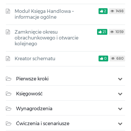
Moduł Księga Handlowa –
2
1498
informacje ogólne
Zamknięcie okresu
21
1059
obrachunkowego i otwarcie
kolejnego
Kreator schematu
0
680
Pierwsze kroki
Księgowość
Wynagrodzenia
Ćwiczenia i scenariusze