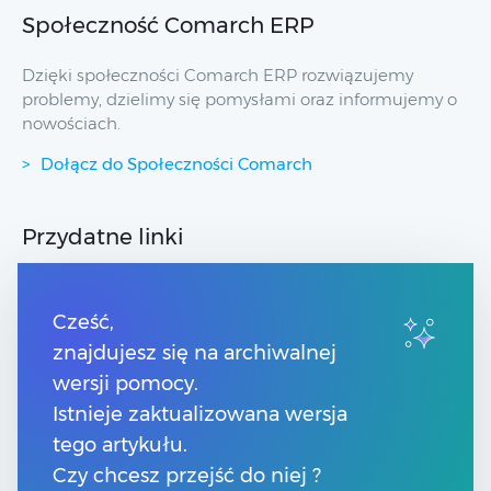
Społeczność Comarch ERP
Dzięki społeczności Comarch ERP rozwiązujemy
problemy, dzielimy się pomysłami oraz informujemy o
nowościach.
Dołącz do Społeczności Comarch
Przydatne linki
Strony dla Klientów
Strony dla Partnerów
Cześć,
Pomoc Comarch Betterfly
znajdujesz się na archiwalnej
Pomoc Comarch e-Sklep
wersji pomocy.
Pomoc Comarch HRM
Pomoc Optima w chmurze
Istnieje zaktualizowana wersja
tego artykułu.
Kontakt
Czy chcesz przejść do niej ?