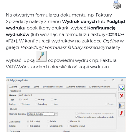
Na otwartym formularzu dokumentu np. Faktury
Sprzedaży należy z menu
Wydruk danych
lub
Podgląd
wydruku
obok ikony drukarki wybrać
Konfigurację
wydruków
(lub wcisnąć na formularzu faktury
<CTRL>+
<F2>
). W konfiguracji wydruków na zakładce
Ogólne
w
gałęzi
Procedury/ Formularz faktury sprzedaży
należy
wybrać lupką
odpowiedni wydruk np. Faktura
VAT/Wzór standard i określić ilość kopii wydruku.