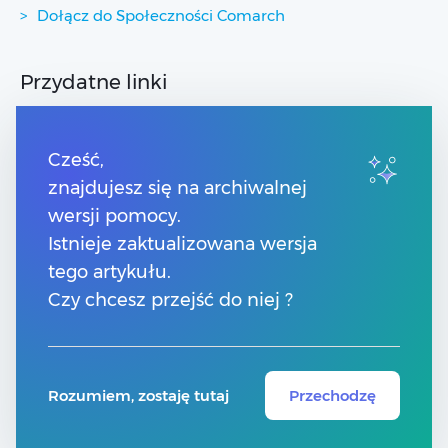
Dołącz do Społeczności Comarch
Przydatne linki
Strony dla Klientów
Strony dla Partnerów
Cześć,
Pomoc Comarch Betterfly
znajdujesz się na archiwalnej
Pomoc Comarch e-Sklep
wersji pomocy.
Pomoc Comarch HRM
Pomoc Optima w chmurze
Istnieje zaktualizowana wersja
tego artykułu.
Kontakt
Czy chcesz przejść do niej ?
Numery telefonów
Znajdź Partnera Comarch
Rozumiem, zostaję tutaj
Przechodzę