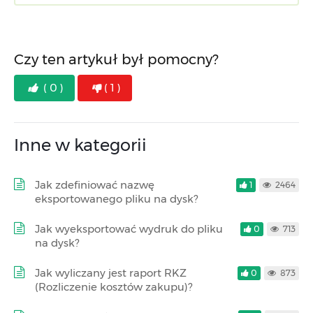
Czy ten artykuł był pomocny?
( 0 )
( 1 )
Inne w kategorii
Jak zdefiniować nazwę
1
2464
eksportowanego pliku na dysk?
Jak wyeksportować wydruk do pliku
0
713
na dysk?
Jak wyliczany jest raport RKZ
0
873
(Rozliczenie kosztów zakupu)?