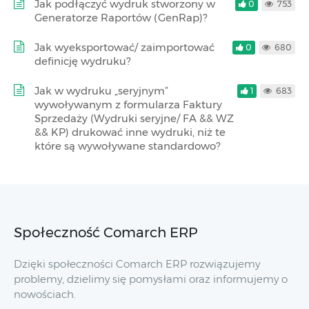
Jak podłączyć wydruk stworzony w
0
753
Generatorze Raportów (GenRap)?
Jak wyeksportować/ zaimportować
0
680
definicję wydruku?
Jak w wydruku „seryjnym”
1
683
wywoływanym z formularza Faktury
Sprzedaży (Wydruki seryjne/ FA && WZ
&& KP) drukować inne wydruki, niż te
które są wywoływane standardowo?
Społeczność Comarch ERP
Dzięki społeczności Comarch ERP rozwiązujemy
problemy, dzielimy się pomysłami oraz informujemy o
nowościach.