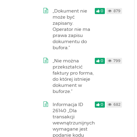
„Dokument nie
0
879
może być
zapisany.
Operator nie ma
prawa zapisu
dokumentu do
bufora.”
„Nie można
0
799
przekształcić
faktury pro forma,
do której istnieje
dokument w
buforze.”
Informacja ID
0
682
26140 „Dla
transakcji
wewnątrzunijnych
wymagane jest
podanie kodu