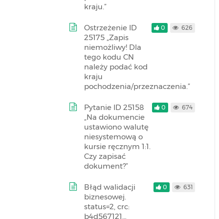
kraju.”
Ostrzeżenie ID
0
626
25175 „Zapis
niemożliwy! Dla
tego kodu CN
należy podać kod
kraju
pochodzenia/przeznaczenia.”
Pytanie ID 25158
0
674
„Na dokumencie
ustawiono walutę
niesystemową o
kursie ręcznym 1:1.
Czy zapisać
dokument?”
Błąd walidacji
0
631
biznesowej.
status=2, crc:
b4d567121…