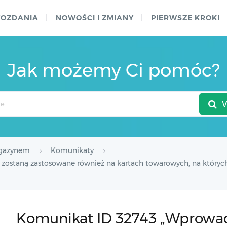
WOZDANIA
NOWOŚCI I ZMIANY
PIERWSZE KROKI
Jak możemy Ci pomóc?
agazynem
Komunikaty
staną zastosowane również na kartach towarowych, na których z
Komunikat ID 32743 „Wprowa