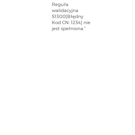
Reguła
walidacyjna
S1300[Błędny
Kod CN: 1234] nie
jest spełniona.”