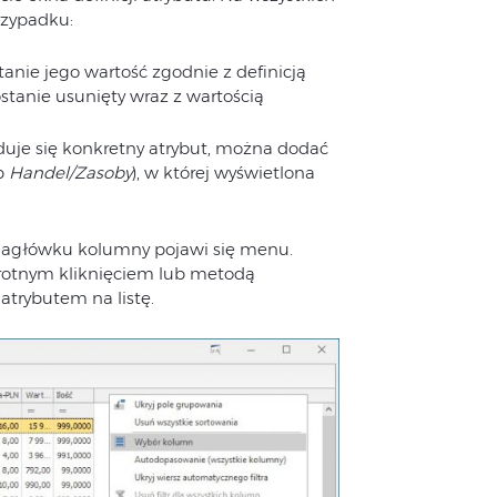
rzypadku:
tanie jego wartość zgodnie z definicją
zostanie usunięty wraz z wartością
duje się konkretny atrybut, można dodać
b
Handel/Zasoby
), w której wyświetlona
nagłówku kolumny pojawi się menu.
krotnym kliknięciem lub metodą
atrybutem na listę.