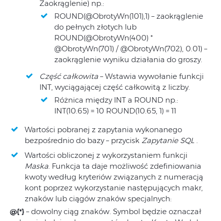
Zaokrąglenie) np.:
ROUND(@ObrotyWn(101),1) – zaokrąglenie
do pełnych złotych lub
ROUND(@ObrotyWn(400) *
@ObrotyWn(701) / @ObrotyWn(702), 0.01) –
zaokrąglenie wyniku działania do groszy.
Część całkowita
– Wstawia wywołanie funkcji
INT, wyciągającej część całkowitą z liczby.
Różnica między INT a ROUND np.:
INT(10.65) = 10 ROUND(10.65, 1) = 11
Wartości pobranej z zapytania wykonanego
bezpośrednio do bazy – przycisk
Zapytanie SQL
.
Wartości obliczonej z wykorzystaniem funkcji
Maska
. Funkcja ta daje możliwość zdefiniowania
kwoty według kryteriów związanych z numeracją
kont poprzez wykorzystanie następujących makr,
znaków lub ciągów znaków specjalnych:
@{*}
– dowolny ciąg znaków. Symbol będzie oznaczał