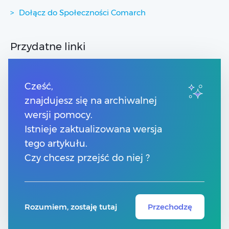
Dołącz do Społeczności Comarch
Przydatne linki
Strony dla Klientów
Strony dla Partnerów
Cześć,
Pomoc Comarch Betterfly
znajdujesz się na archiwalnej
Pomoc Comarch e-Sklep
wersji pomocy.
Pomoc Comarch HRM
Pomoc Optima w chmurze
Istnieje zaktualizowana wersja
tego artykułu.
Kontakt
Czy chcesz przejść do niej ?
Numery telefonów
Znajdź Partnera Comarch
Rozumiem, zostaję tutaj
Przechodzę