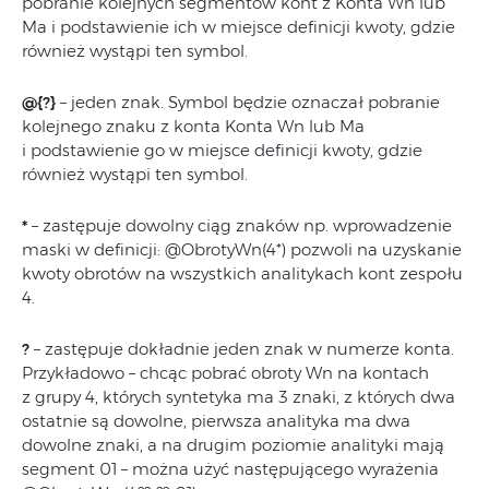
pobranie kolejnych segmentów kont z Konta Wn lub
Ma i podstawienie ich w miejsce definicji kwoty, gdzie
również wystąpi ten symbol.
@{?}
– jeden znak. Symbol będzie oznaczał pobranie
kolejnego znaku z konta Konta Wn lub Ma
i podstawienie go w miejsce definicji kwoty, gdzie
również wystąpi ten symbol.
*
– zastępuje dowolny ciąg znaków np. wprowadzenie
maski w definicji: @ObrotyWn(4*) pozwoli na uzyskanie
kwoty obrotów na wszystkich analitykach kont zespołu
4.
?
– zastępuje dokładnie jeden znak w numerze konta.
Przykładowo – chcąc pobrać obroty Wn na kontach
z grupy 4, których syntetyka ma 3 znaki, z których dwa
ostatnie są dowolne, pierwsza analityka ma dwa
dowolne znaki, a na drugim poziomie analityki mają
segment 01 – można użyć następującego wyrażenia