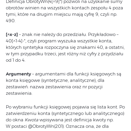
Definicja ObrotyWn(4[^9]*) pozwoli na uzyskanie sumy
obrotów winien na wszystkich kontach zespołu 4 poza
tymi, które na drugim miejscu mają cyfrę 9, czyli np.
490.
[^x-z]
– znak nie należy do przedziału. Przykładowo –
40[^1-4]-*, czyli program wyszuka wszystkie konta,
których syntetyka rozpoczyna się znakami 40, a ostatni,
w tym przypadku trzeci, jest różny niż cyfry z przydziału
od 1 do 4.
Argumenty
– argumentami dla funkcji księgowych są
konta księgowe (syntetyczne, analityczne), dla
zestawień: nazwa zestawienia oraz nr pozycji
zestawienia.
Po wybraniu funkcji księgowej pojawia się lista kont. Po
zatwierdzeniu konta (syntetycznego lub analitycznego)
do okna
Kwota
wpisywana jest definicja kwoty np.
W postaci @ObrotyWn(201). Oznacza ona, że dla