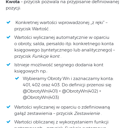
Kwota
– przycisk pozwala na przypisanie definiowanej
pozycji:
Konkretnej wartości wprowadzonej „z ręki” –
przycisk Wartość .
Wartości wyliczanej automatycznie w oparciu
o obroty, salda, persaldo itp. konkretnego konta
księgowego (syntetycznego lub analitycznego) –
przycisk
Funkcje kont
.
Istnieje możliwość seryjnego dodania kont
księgowych np.:
Wybieramy Obroty Wn i zaznaczamy konta:
401, 402 oraz 403. Do definicji przenosi się:
@ObrotyWn(401) + @ObrotyWn(402) +
@ObrotyWn(403)
Wartości wyliczanej w oparciu o zdefiniowaną
gałąź zestawienia – przycisk
Zestawienie
.
Wartości obliczanej z wykorzystaniem funkcji