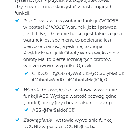
systemowych – przycisk
Funkcje systemowe
.
Użytkownik może skorzystać z następujących
funkcji:
Jeżeli
– wstawia wywołanie funkcji
CHOOSE
w postaci
CHOOSE
(warunek, jeżeli prawda,
jeżeli fałsz). Działanie funkcji jest takie, że jeśli
warunek jest spełniony, to pobierana jest
pierwsza wartość, a jeśli nie, to druga.
Przykładowo – jeśli Obroty Wn są większe niż
obroty Ma, to bierze różnicę tych obrotów,
w przeciwnym wypadku 0, czyli:
CHOOSE (@ObrotyWn(101)>@ObrotyMa(101),
@ObrotyWn(101)-@ObrotyMa(101), 0)
Wartość bezwzględna
– wstawia wywołanie
funkcji ABS. Wyciąga wartość bezwzględną
(moduł) liczby (czyli bez znaku minus) np.:
ABS(@PerSaldo(101))
Zaokrąglenie
– wstawia wywołanie funkcji
ROUND w postaci ROUND(Liczba,