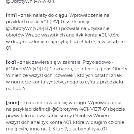
@ObrotyWn (4??‑??-01).
[nm]
– znak należy do ciągu. Wprowadzenie na
przykład maski 401-[137]-01 w definicji
@ObrotyWn(401‑[137]-01) pozwala na uzyskanie
obrotów Wn, ze wszystkich analityk konta 401, które
w drugim członie mają cyfrę 1 lub 3 lub 7, a w ostatnim
01.
[x-z]
– znak zawiera się w zakresie. Przykładowo -
@ObrotyWn(40[1-4]-*) oznacza, że interesują nas Obroty
Winien ze wszystkich „czwórek”, których ostatni znak
w numerze konta syntetycznego to cyfra z przedziału
od 1 do 4.
[^nm]
– znak nie zawiera się w ciągu. Wprowadzenie
na przykład definicji @ObrotyWn (401-[^137]-01) będzie
pozwalało na uzyskanie sumy Obrotów Winien
wszystkich analityk konta 401, które w drugim członie
mają cyfrę inną niż 1, 3 lub 7, z subanalityką 01.