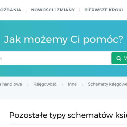
WOZDANIA
NOWOŚCI I ZMIANY
PIERWSZE KROKI
Jak możemy Ci pomóc?
a handlowa
Księgowość
Inne
Schematy księgow
Pozostałe typy schematów ks