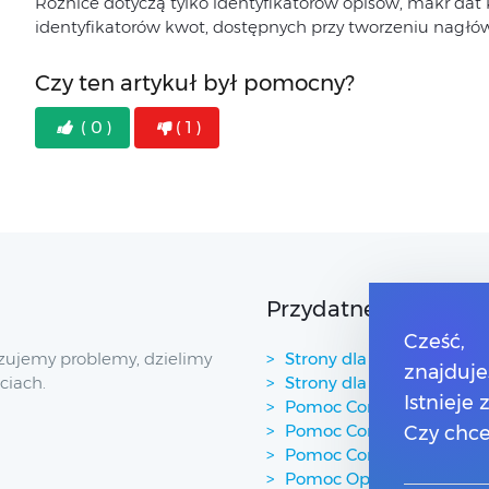
Różnice dotyczą tylko identyfikatorów opisów, makr da
identyfikatorów kwot, dostępnych przy tworzeniu nagłów
Czy ten artykuł był pomocny?
( 0 )
( 1 )
Przydatne linki
Cześć,
zujemy problemy, dzielimy
Strony dla Klientów
znajduje
ciach.
Strony dla Partnerów
Istnieje
Pomoc Comarch Betterfl
Pomoc Comarch e-Sklep
Czy chce
Pomoc Comarch HRM
Pomoc Optima w chmur