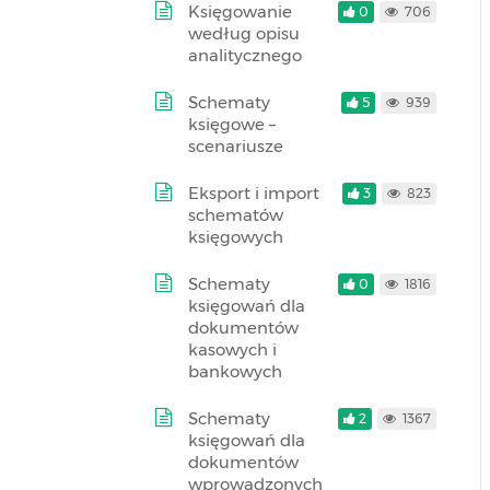
Księgowanie
0
706
według opisu
analitycznego
Schematy
5
939
księgowe –
scenariusze
Eksport i import
3
823
schematów
księgowych
Schematy
0
1816
księgowań dla
dokumentów
kasowych i
bankowych
Schematy
2
1367
księgowań dla
dokumentów
wprowadzonych