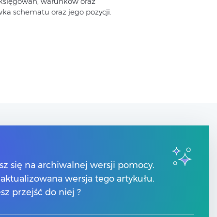
t księgowań, warunków oraz
ka schematu oraz jego pozycji.
Kontakt
Numery telefonów
sz się na archiwalnej wersji pomocy.
Znajdź Partnera Comarch
 zaktualizowana wersja tego artykułu.
y
sz przejść do niej ?
ze