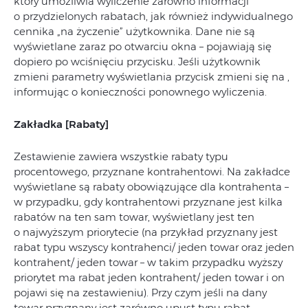
który umożliwia wyliczenie zarówno informacji
o przydzielonych rabatach, jak również indywidualnego
cennika „na życzenie” użytkownika. Dane nie są
wyświetlane zaraz po otwarciu okna – pojawiają się
dopiero po wciśnięciu przycisku. Jeśli użytkownik
zmieni parametry wyświetlania przycisk zmieni się na ,
informując o konieczności ponownego wyliczenia.
Zakładka [Rabaty]
Zestawienie zawiera wszystkie rabaty typu
procentowego, przyznane kontrahentowi. Na zakładce
wyświetlane są rabaty obowiązujące dla kontrahenta –
w przypadku, gdy kontrahentowi przyznane jest kilka
rabatów na ten sam towar, wyświetlany jest ten
o najwyższym priorytecie (na przykład przyznany jest
rabat typu wszyscy kontrahenci/ jeden towar oraz jeden
kontrahent/ jeden towar – w takim przypadku wyższy
priorytet ma rabat jeden kontrahent/ jeden towar i on
pojawi się na zestawieniu). Przy czym jeśli na dany
towar przyznany jest zarówno upust typu rabat