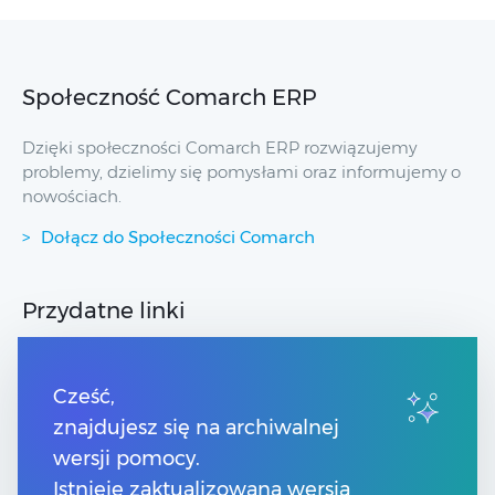
Społeczność Comarch ERP
Dzięki społeczności Comarch ERP rozwiązujemy
problemy, dzielimy się pomysłami oraz informujemy o
nowościach.
Dołącz do Społeczności Comarch
Przydatne linki
Strony dla Klientów
Strony dla Partnerów
Cześć,
Pomoc Comarch Betterfly
znajdujesz się na archiwalnej
Pomoc Comarch e-Sklep
wersji pomocy.
Pomoc Comarch HRM
Pomoc Optima w chmurze
Istnieje zaktualizowana wersja