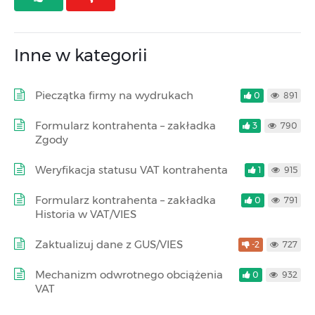
Inne w kategorii
Pieczątka firmy na wydrukach
0
891
Formularz kontrahenta – zakładka
3
790
Zgody
Weryfikacja statusu VAT kontrahenta
1
915
Formularz kontrahenta – zakładka
0
791
Historia w VAT/VIES
Zaktualizuj dane z GUS/VIES
-2
727
Mechanizm odwrotnego obciążenia
0
932
VAT