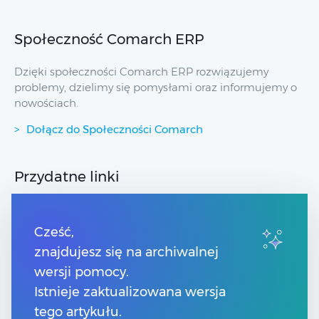
Społeczność Comarch ERP
Dzięki społeczności Comarch ERP rozwiązujemy
problemy, dzielimy się pomysłami oraz informujemy o
nowościach.
Dołącz do Społeczności Comarch
Przydatne linki
Strony dla Klientów
Strony dla Partnerów
Cześć,
Pomoc Comarch Betterfly
znajdujesz się na archiwalnej
Pomoc Comarch e-Sklep
wersji pomocy.
Pomoc Comarch HRM
Pomoc Optima w chmurze
Istnieje zaktualizowana wersja
tego artykułu.
Kontakt