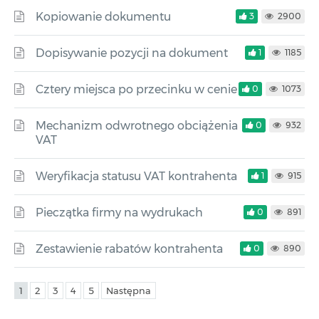
Kopiowanie dokumentu
3
2900
Dopisywanie pozycji na dokument
1
1185
Cztery miejsca po przecinku w cenie
0
1073
Mechanizm odwrotnego obciążenia
0
932
VAT
Weryfikacja statusu VAT kontrahenta
1
915
Pieczątka firmy na wydrukach
0
891
Zestawienie rabatów kontrahenta
0
890
1
2
3
4
5
Następna